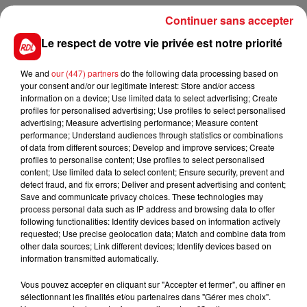
drame.
Continuer sans accepter
Une enquête a été ouverte par le parquet de
Le respect de votre vie privée est notre priorité
Boulogne-sur-mer pour déterminer s’il s’agit d’un
We and
our (447) partners
do the following data processing based on
accident ou d’un suicide.
your consent and/or our legitimate interest: Store and/or access
information on a device; Use limited data to select advertising; Create
profiles for personalised advertising; Use profiles to select personalised
advertising; Measure advertising performance; Measure content
performance; Understand audiences through statistics or combinations
FIL D'ACTUS
of data from different sources; Develop and improve services; Create
profiles to personalise content; Use profiles to select personalised
content; Use limited data to select content; Ensure security, prevent and
detect fraud, and fix errors; Deliver and present advertising and content;
Save and communicate privacy choices. These technologies may
process personal data such as IP address and browsing data to offer
following functionalities: Identify devices based on information actively
requested; Use precise geolocation data; Match and combine data from
other data sources; Link different devices; Identify devices based on
information transmitted automatically.
15 juillet 2026
Vous pouvez accepter en cliquant sur "Accepter et fermer", ou affiner en
BÉTHUNE: ENQUÊTE POUR HOMICIDE
sélectionnant les finalités et/ou partenaires dans "Gérer mes choix".
VOLONTAIRE EN COURS, APRÈS LA...