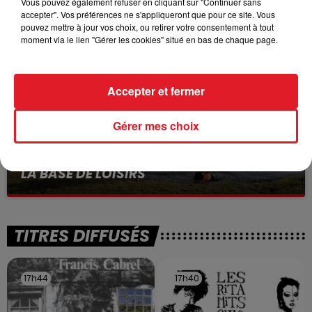
Vous pouvez également refuser en cliquant sur "Continuer sans
accepter". Vos préférences ne s'appliqueront que pour ce site. Vous
Selon les premiers éléments, le logement servait
pouvez mettre à jour vos choix, ou retirer votre consentement à tout
à des prostituées
moment via le lien "Gérer les cookies" situé en bas de chaque page.
Accepter et fermer
Gérer mes choix
13 juillet 2026
WINGLES: UN JEUNE PERD LA VIE, NOYÉ À
LA BASE DE LOISIRS
La victime a coulé à pic
TITRES DIFFUSÉS
17h44
17h44
17h40
17h40