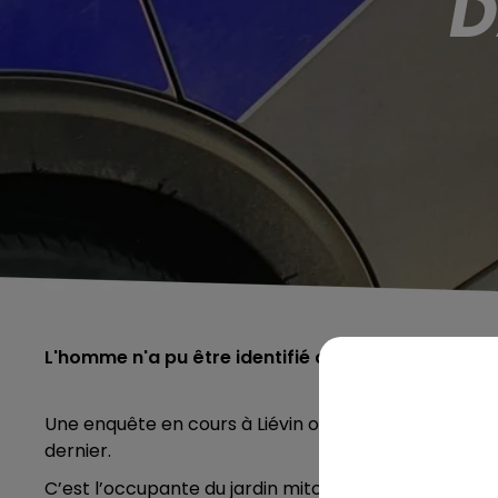
D
L'homme n'a pu être identifié que grâce à ses pap
Une enquête en cours à Liévin ou le corps sans vie
dernier.
C’est l’occupante du jardin mitoyen, intriguée par u