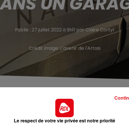
ANS UN GARA
Publié : 27 juillet 2022 à 9h11 par Claire Cortyl
Crédit image:
L'avenir de l'Artois
iers d'identité
Contin
 d’un homme a été retrouvé dans un garage, vendredi
Le respect de votre vie privée est notre priorité
ne odeur de putréfaction qui a prévenu le pompiers, qui o