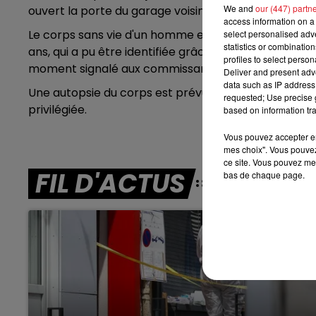
We and
our (447) partn
ouvert la porte du garage voisin. C'est là qu'a été 
7h00 - 10h00
DEBOUT C'EST L'HEURE
access information on a 
Le corps sans vie d'un homme en état de décomposit
select personalised ad
statistics or combinatio
ans, qui a pu être identifiée grâce a ses papiers d’id
profiles to select person
moment signalé aux commissariat de police, ou n'avai
Deliver and present adv
data such as IP address 
Une autopsie du corps est prévue pour déterminer l
requested; Use precise g
privilégiée.
based on information tra
Vous pouvez accepter en 
mes choix". Vous pouvez
ce site. Vous pouvez met
FIL D'ACTUS
bas de chaque page.