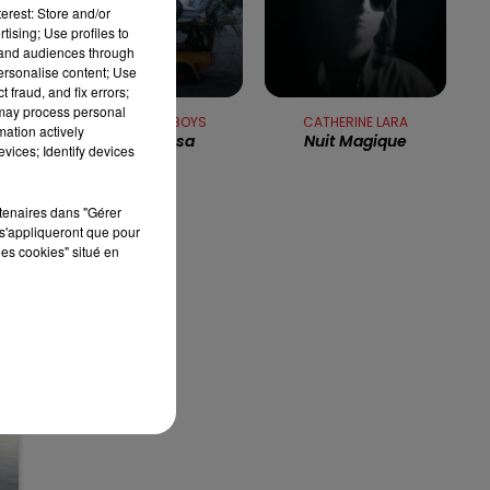
erest: Store and/or
13h00 - 16h00
LES APRÈS-MIDI QUI CHANTENT
tising; Use profiles to
tand audiences through
personalise content; Use
 fraud, and fix errors;
 may process personal
THE BEACH BOYS
CATHERINE LARA
mation actively
Surfin' Usa
Nuit Magique
vices; Identify devices
rtenaires dans "Gérer
s'appliqueront que pour
les cookies" situé en