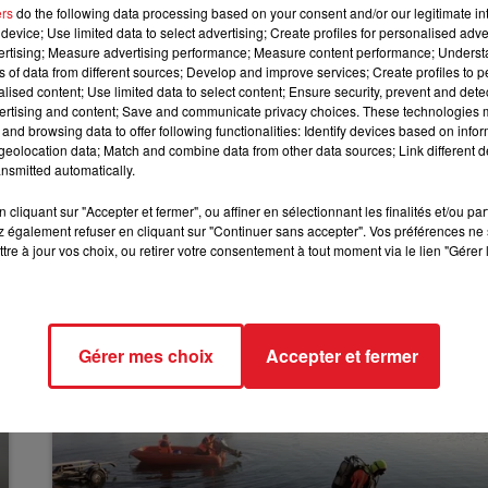
ers
do the following data processing based on your consent and/or our legitimate int
faite la macabre découverte.
12h00 - 13h00
RDL & VOUS
device; Use limited data to select advertising; Create profiles for personalised adver
ion avancée a été retrouvé. Il s'agit d'un homme de 65
vertising; Measure advertising performance; Measure content performance; Unders
ns of data from different sources; Develop and improve services; Create profiles to 
entité, retrouvés sur lui. Aucun proche ne s'est pour le
alised content; Use limited data to select content; Ensure security, prevent and detect
t signalé sa disparition.
ertising and content; Save and communicate privacy choices. These technologies
and browsing data to offer following functionalities: Identify devices based on infor
es causes de la mort, mais la thèse naturelle semble
eolocation data; Match and combine data from other data sources; Link different de
nsmitted automatically.
cliquant sur "Accepter et fermer", ou affiner en sélectionnant les finalités et/ou pa
 également refuser en cliquant sur "Continuer sans accepter". Vos préférences ne 
tre à jour vos choix, ou retirer votre consentement à tout moment via le lien "Gérer 
Gérer mes choix
Accepter et fermer