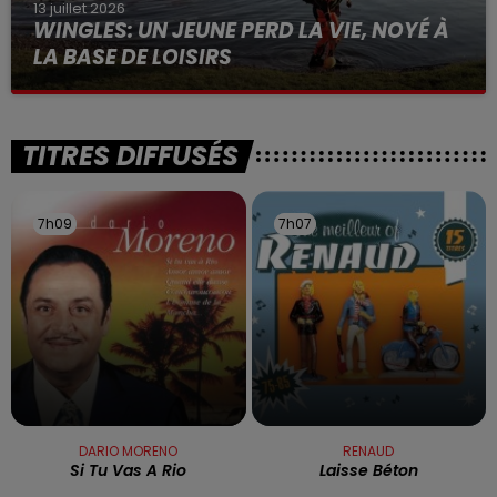
13 juillet 2026
WINGLES: UN JEUNE PERD LA VIE, NOYÉ À
LA BASE DE LOISIRS
La victime a coulé à pic
TITRES DIFFUSÉS
7h09
7h09
7h07
7h07
DARIO MORENO
RENAUD
Si Tu Vas A Rio
Laisse Béton