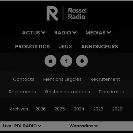
ACTUS
RADIO
MÉDIAS
PRONOSTICS
JEUX
ANNONCEURS
Contacts
Mentions Légales
Recrutement
Règlements
Gestion des cookies
Plan du site
13h00 - 16h00
LES APRÈS-MIDI QUI CHANTENT
Archives
2026
2025
2024
2023
2022
Live :
RDL RADIO
Webradios