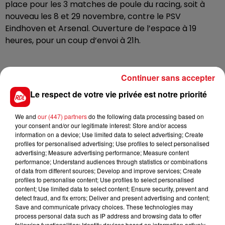
place pour les 3 matches de poule du racing, soit à
nouveau les 8 et 29 novembre, contre le PSV
Eindhoven et Arsenal. Ouverture de l’espace à 19
heures, pour un coup d’envoi à 21h.
Un village des champions a aussi vu le jour, il est
Continuer sans accepter
installé sur le parvis de la mairie. Il sera ouvert de 16h à
Le respect de votre vie privée est notre priorité
20h30. Au programme : baby-foot humain, concours
de jonglage et de tirs au but, bornes photos. Le tout
We and
our (447) partners
do the following data processing based on
ambiancé par un DJ set et la distribution de goodies.
your consent and/or our legitimate interest: Store and/or access
information on a device; Use limited data to select advertising; Create
profiles for personalised advertising; Use profiles to select personalised
advertising; Measure advertising performance; Measure content
A noter que le préfet a pris des arrêtés, interdisant
performance; Understand audiences through statistics or combinations
l’usage de fumigènes et d’artifices, toute la journée et
of data from different sources; Develop and improve services; Create
jusqu’à demain matin 8 heures, dans la commune.
profiles to personalise content; Use profiles to select personalised
content; Use limited data to select content; Ensure security, prevent and
detect fraud, and fix errors; Deliver and present advertising and content;
Save and communicate privacy choices. These technologies may
process personal data such as IP address and browsing data to offer
following functionalities: Identify devices based on information actively