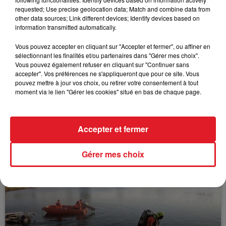
FIL D'ACTUS
requested; Use precise geolocation data; Match and combine data from
other data sources; Link different devices; Identify devices based on
information transmitted automatically.
Vous pouvez accepter en cliquant sur "Accepter et fermer", ou affiner en
sélectionnant les finalités et/ou partenaires dans "Gérer mes choix".
Vous pouvez également refuser en cliquant sur "Continuer sans
accepter". Vos préférences ne s'appliqueront que pour ce site. Vous
pouvez mettre à jour vos choix, ou retirer votre consentement à tout
moment via le lien "Gérer les cookies" situé en bas de chaque page.
15 juillet 2026
BÉTHUNE: ENQUÊTE POUR HOMICIDE
VOLONTAIRE EN COURS, APRÈS LA...
Accepter et fermer
Selon les premiers éléments, le logement servait
à des prostituées
Gérer mes choix