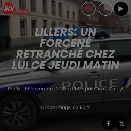
LILLERS: UN
FORCENÉ
RETRANCHÉ CHEZ
LUI CE JEUDI MATIN
Publié : 16 novembre 2023 à 11h07 par Claire Cortyl
Crédit image:
62190.fr