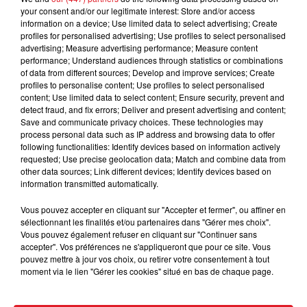
your consent and/or our legitimate interest: Store and/or access
information on a device; Use limited data to select advertising; Create
profiles for personalised advertising; Use profiles to select personalised
advertising; Measure advertising performance; Measure content
performance; Understand audiences through statistics or combinations
of data from different sources; Develop and improve services; Create
profiles to personalise content; Use profiles to select personalised
content; Use limited data to select content; Ensure security, prevent and
detect fraud, and fix errors; Deliver and present advertising and content;
Save and communicate privacy choices. These technologies may
15 juillet 2026
process personal data such as IP address and browsing data to offer
BÉTHUNE: ENQUÊTE POUR HOMICIDE
following functionalities: Identify devices based on information actively
VOLONTAIRE EN COURS, APRÈS LA...
requested; Use precise geolocation data; Match and combine data from
other data sources; Link different devices; Identify devices based on
Selon les premiers éléments, le logement servait
information transmitted automatically.
à des prostituées
Vous pouvez accepter en cliquant sur "Accepter et fermer", ou affiner en
sélectionnant les finalités et/ou partenaires dans "Gérer mes choix".
Vous pouvez également refuser en cliquant sur "Continuer sans
accepter". Vos préférences ne s'appliqueront que pour ce site. Vous
pouvez mettre à jour vos choix, ou retirer votre consentement à tout
moment via le lien "Gérer les cookies" situé en bas de chaque page.
13 juillet 2026