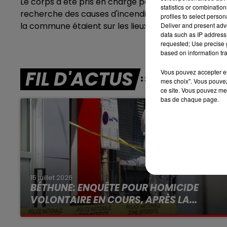
Le corps a été pris en charge par les pompes funèbr
statistics or combinatio
recherche des causes d'incendie sont attendus, égale
profiles to select person
7h00 - 10h00
la commune étaient sur les lieux
DEBOUT C'EST L'HEURE
Deliver and present adv
data such as IP address 
requested; Use precise g
based on information tra
FIL D'ACTUS
Vous pouvez accepter en 
mes choix". Vous pouvez
ce site. Vous pouvez met
bas de chaque page.
15 juillet 2026
BÉTHUNE: ENQUÊTE POUR HOMICIDE
VOLONTAIRE EN COURS, APRÈS LA...
Selon les premiers éléments, le logement
servait à des prostituées