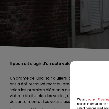
Il pourrait s'agir d'un acte volontaire
Un drame ce lundi soir à Lillers, ou un sexagénaire a 
ans a été retrouvé mort au premier étage, au niveau 
selon les premiers éléments de l’enquête et les té
victime était, selon les voisins, un homme sous mesur
We and
our (447) partn
de santé mental. Les voisins assurent qu'il était sorti
access information on a 
select personalised ad