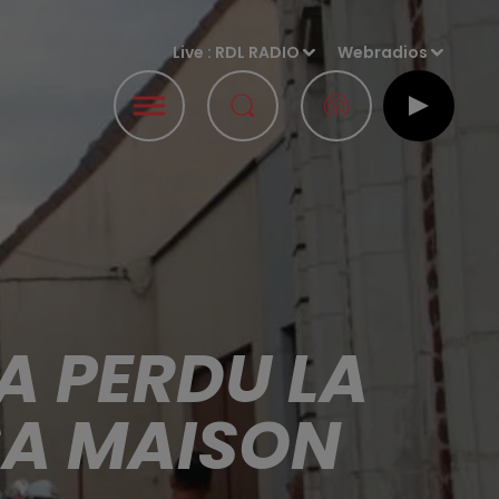
Live :
RDL RADIO
Webradios
 A PERDU LA
 SA MAISON