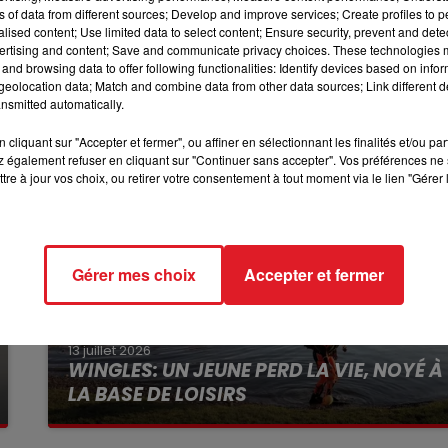
es. Une autopsie doit être pratiquée. Des spécialistes en
ns of data from different sources; Develop and improve services; Create profiles to 
ment, sur place. Les forces de l’ordre, le SAMU et l’élu d
alised content; Use limited data to select content; Ensure security, prevent and detect
12h00 - 13h00
RDL & VOUS
ertising and content; Save and communicate privacy choices. These technologies
and browsing data to offer following functionalities: Identify devices based on infor
eolocation data; Match and combine data from other data sources; Link different de
nsmitted automatically.
cliquant sur "Accepter et fermer", ou affiner en sélectionnant les finalités et/ou pa
 également refuser en cliquant sur "Continuer sans accepter". Vos préférences ne 
tre à jour vos choix, ou retirer votre consentement à tout moment via le lien "Gérer 
Gérer mes choix
Accepter et fermer
13 juillet 2026
WINGLES: UN JEUNE PERD LA VIE, NOYÉ À
LA BASE DE LOISIRS
La victime a coulé à pic