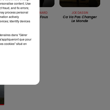
personalise content; Use
e
 fraud, and fix errors;
13h00 - 16h00
LES APRÈS-MIDI QUI CHANTENT
 may process personal
HERBERT LEONARD
JOE DASSIN
mation actively
Amoureux Fous
Ca Va Pas Changer
Le Monde
vices; Identify devices
rtenaires dans "Gérer
s'appliqueront que pour
les cookies" situé en