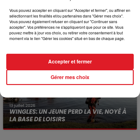
Vous pouvez accepter en cliquant sur "Accepter et fermer", ou affiner en
sélectionnant les finalités et/ou partenaires dans "Gérer mes choix".
Vous pouvez également refuser en cliquant sur "Continuer sans
15 juillet 2026
accepter". Vos préférences ne s'appliqueront que pour ce site. Vous
BÉTHUNE: ENQUÊTE POUR HOMICIDE
pouvez mettre à jour vos choix, ou retirer votre consentement à tout
moment via le lien "Gérer les cookies" situé en bas de chaque page.
VOLONTAIRE EN COURS, APRÈS LA...
Selon les premiers éléments, le logement servait
à des prostituées
Accepter et fermer
Gérer mes choix
13 juillet 2026
WINGLES: UN JEUNE PERD LA VIE, NOYÉ À
LA BASE DE LOISIRS
La victime a coulé à pic