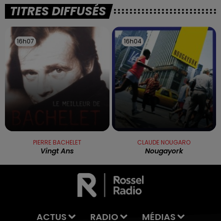
TITRES DIFFUSÉS
16h07
16h07
16h04
16h04
PIERRE BACHELET
CLAUDE NOUGARO
Vingt Ans
Nougayork
ACTUS
RADIO
MÉDIAS