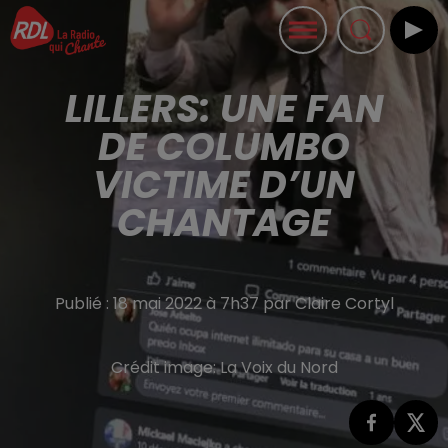
LILLERS: UNE FAN
DE COLUMBO
VICTIME D’UN
CHANTAGE
Publié : 18 mai 2022 à 7h37 par Claire Cortyl
Crédit image:
La Voix du Nord