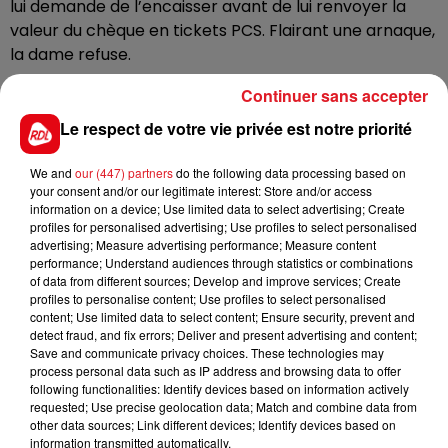
lui demande de l’encaisser avant de lui renvoyer la
valeur du chèque en tickets PCS. Flairant une arnaque,
la dame refuse.
L’homme devient alors plus virulent, et menace de
Continuer sans accepter
diffuser auprès de ses amis la vidéo privée qu’elle lui a
Le respect de votre vie privée est notre priorité
envoyée. Elle envoie alors un ticket PCS d’une valeur
de 100 € mais c’est insuffisant pour le maître
We and
our (447) partners
do the following data processing based on
chanteur qui poursuit son chantage.
your consent and/or our legitimate interest: Store and/or access
information on a device; Use limited data to select advertising; Create
Une plainte a été déposée, afin de retrouver cet
profiles for personalised advertising; Use profiles to select personalised
homme.
advertising; Measure advertising performance; Measure content
performance; Understand audiences through statistics or combinations
of data from different sources; Develop and improve services; Create
profiles to personalise content; Use profiles to select personalised
content; Use limited data to select content; Ensure security, prevent and
FIL D'ACTUS
detect fraud, and fix errors; Deliver and present advertising and content;
Save and communicate privacy choices. These technologies may
process personal data such as IP address and browsing data to offer
following functionalities: Identify devices based on information actively
requested; Use precise geolocation data; Match and combine data from
other data sources; Link different devices; Identify devices based on
information transmitted automatically.