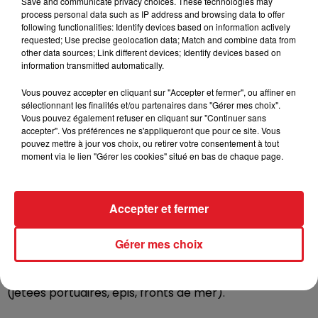
- surveillez la montée des eaux.
Save and communicate privacy choices. These technologies may
process personal data such as IP address and browsing data to offer
following functionalities: Identify devices based on information actively
• Plaisanciers et professionnels de la mer :
requested; Use precise geolocation data; Match and combine data from
- ne prenez pas la mer. Si vous devez sortir, portez vos
other data sources; Link different devices; Identify devices based on
information transmitted automatically.
équipements de sécurité (gilets,..) ;
- ne pratiquez pas de sport nautique ;
Vous pouvez accepter en cliquant sur "Accepter et fermer", ou affiner en
- avant l'épisode météorologique, vérifiez l'amarrage
sélectionnant les finalités et/ou partenaires dans "Gérer mes choix".
Vous pouvez également refuser en cliquant sur "Continuer sans
de votre navire et l'arrimage du matériel à bord, et ne
accepter". Vos préférences ne s'appliqueront que pour ce site. Vous
restez pas à bord.
pouvez mettre à jour vos choix, ou retirer votre consentement à tout
moment via le lien "Gérer les cookies" situé en bas de chaque page.
• Baigneurs, plongeurs, pêcheurs ou promeneurs :
- ne vous mettez pas à l'eau, ne vous baignez pas ;
- ne pratiquez pas d'activité nautique de loisirs ;
Accepter et fermer
- soyez particulièrement vigilants, ne vous approchez
pas du bord de l'eau même d'un point surélevé (plage,
Gérer mes choix
falaise) ;
- éloignez-vous des ouvrages exposés aux vagues
(jetées portuaires, épis, fronts de mer).