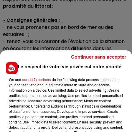
proximité du littoral :
• Consignes générales :
- ne vous promenez pas en bord de mer ou des
estuaires ;
- tenez-vous au courant de l'évolution de la situation
en écoutant les informations diffusées dans les
médias ;
Continuer sans accepter
- si nécessaire, circulez avec précaution en limitant
Le respect de votre vie privée est notre priorité
votre vitesse et ne vous engagez pas sur les routes
exposées à la houle ou déjà inondées.
We and
our (447) partners
do the following data processing based on
your consent and/or our legitimate interest: Store and/or access
• Habitants du bord de mer :
information on a device; Use limited data to select advertising; Create
profiles for personalised advertising; Use profiles to select personalised
- fermez les portes, fenêtres et volets en front de
advertising; Measure advertising performance; Measure content
mer ;
performance; Understand audiences through statistics or combinations
- protégez vos biens susceptibles d'être
of data from different sources; Develop and improve services; Create
profiles to personalise content; Use profiles to select personalised
endommagés par la montée des eaux ou emportés
content; Use limited data to select content; Ensure security, prevent and
par les vagues ;
detect fraud, and fix errors; Deliver and present advertising and content;