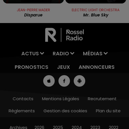
JEAN-PIERRE MADER
ELECTRIC LIGHT ORCHESTRA
Disparue
Mr. Blue Sky
ACTUS
RADIO
MÉDIAS
PRONOSTICS
JEUX
ANNONCEURS
Contacts
Mentions Légales
Recrutement
Règlements
Gestion des cookies
Plan du site
13h00 - 16h00
LES APRÈS-MIDI QUI CHANTENT
Archives
2026
2025
2024
2023
2022