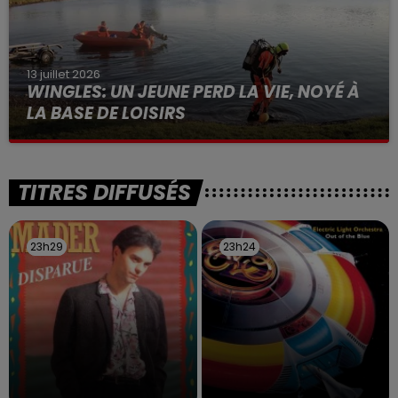
13 juillet 2026
WINGLES: UN JEUNE PERD LA VIE, NOYÉ À
LA BASE DE LOISIRS
La victime a coulé à pic
TITRES DIFFUSÉS
23h29
23h29
23h24
23h24