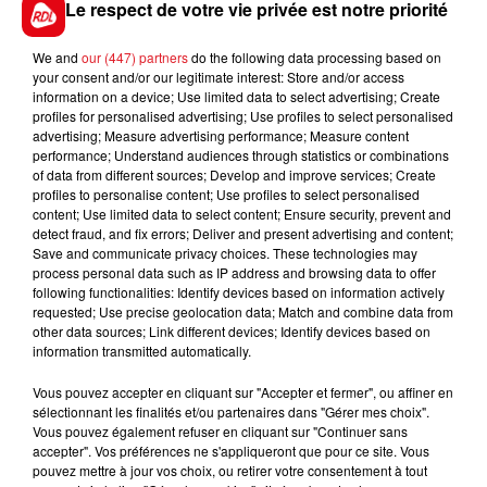
recherché.
Le respect de votre vie privée est notre priorité
We and
our (447) partners
do the following data processing based on
your consent and/or our legitimate interest: Store and/or access
information on a device; Use limited data to select advertising; Create
FIL D'ACTUS
profiles for personalised advertising; Use profiles to select personalised
advertising; Measure advertising performance; Measure content
performance; Understand audiences through statistics or combinations
of data from different sources; Develop and improve services; Create
profiles to personalise content; Use profiles to select personalised
content; Use limited data to select content; Ensure security, prevent and
detect fraud, and fix errors; Deliver and present advertising and content;
Save and communicate privacy choices. These technologies may
process personal data such as IP address and browsing data to offer
following functionalities: Identify devices based on information actively
requested; Use precise geolocation data; Match and combine data from
15 juillet 2026
other data sources; Link different devices; Identify devices based on
BÉTHUNE: ENQUÊTE POUR HOMICIDE
information transmitted automatically.
VOLONTAIRE EN COURS, APRÈS LA...
Vous pouvez accepter en cliquant sur "Accepter et fermer", ou affiner en
Selon les premiers éléments, le logement servait
sélectionnant les finalités et/ou partenaires dans "Gérer mes choix".
à des prostituées
Vous pouvez également refuser en cliquant sur "Continuer sans
accepter". Vos préférences ne s'appliqueront que pour ce site. Vous
pouvez mettre à jour vos choix, ou retirer votre consentement à tout