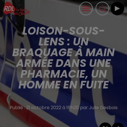
LOISON-SOUS-
LENS : UN
BRAQUAGE À MAIN
ARMÉE DANS UNE
PHARMACIE, UN
HOMME EN FUITE
Publié : 21 octobre 2022 à 16h20 par Julie Desbois