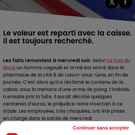
Le voleur est reparti avec la caisse.
Il est toujours recherché.
Les faits remontent à mercredi soir.
Selon
La Voix du
Nord
, un homme cagoulé et armé est entré dans la
pharmacie de la cité 8 de
Loison-sous-Lens
, en fin de
journée. C’est alors qu’il a réclamé le contenu de la
caisse, sous la menace d’une arme de poing. L’individu
a ensuite pris la fuite. Il aurait dérobé quelques
centaines d’euros, le préjudice reste incertain à ce
stade. Les employées, très choquées, ont été prises
en charge dans la soirée de mercredi.
Continuer sans accepter
Une enquête est ouverte. L’homme est toujours