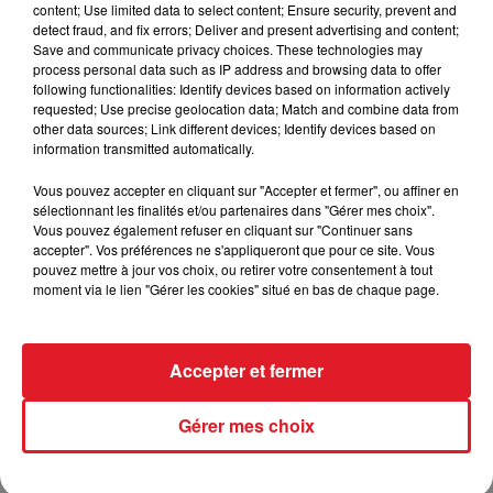
d’observation et de tests approfondis. (analyses
content; Use limited data to select content; Ensure security, prevent and
d’eau et d’air régulières, un fonctionnement des
detect fraud, and fix errors; Deliver and present advertising and content;
Save and communicate privacy choices. These technologies may
installations sans public et analyses d’air s par un
process personal data such as IP address and browsing data to offer
cabinet extérieur)." a communiqué l'établissement.
following functionalities: Identify devices based on information actively
requested; Use precise geolocation data; Match and combine data from
other data sources; Link different devices; Identify devices based on
information transmitted automatically.
FIL D'ACTUS
Vous pouvez accepter en cliquant sur "Accepter et fermer", ou affiner en
sélectionnant les finalités et/ou partenaires dans "Gérer mes choix".
Vous pouvez également refuser en cliquant sur "Continuer sans
accepter". Vos préférences ne s'appliqueront que pour ce site. Vous
pouvez mettre à jour vos choix, ou retirer votre consentement à tout
moment via le lien "Gérer les cookies" situé en bas de chaque page.
Accepter et fermer
15 juillet 2026
BÉTHUNE: ENQUÊTE POUR HOMICIDE
Gérer mes choix
VOLONTAIRE EN COURS, APRÈS LA...
Selon les premiers éléments, le logement servait