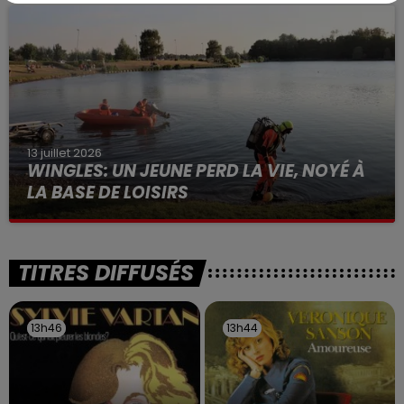
à des prostituées
13 juillet 2026
WINGLES: UN JEUNE PERD LA VIE, NOYÉ À
LA BASE DE LOISIRS
La victime a coulé à pic
TITRES DIFFUSÉS
13h46
13h46
13h44
13h44