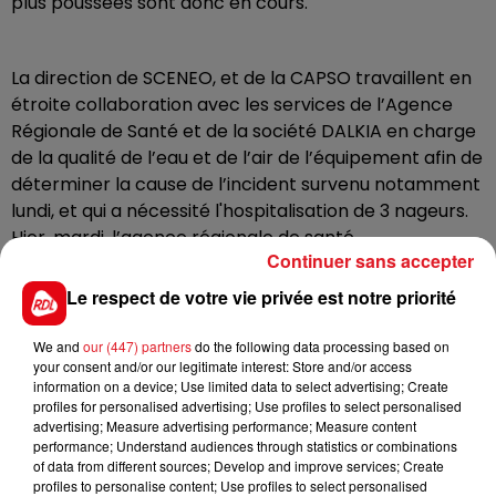
plus poussées sont donc en cours.
La direction de SCENEO, et de la CAPSO travaillent en
étroite collaboration avec les services de l’Agence
Régionale de Santé et de la société DALKIA en charge
de la qualité de l’eau et de l’air de l’équipement afin de
déterminer la cause de l’incident survenu notamment
lundi, et qui a nécessité l'hospitalisation de 3 nageurs.
Hier, mardi, l’agence régionale de santé
Continuer sans accepter
accompagnée d’un laboratoire agréé sont venus
procéder à de nouvelles analyses d’eau , ayant permis
Le respect de votre vie privée est notre priorité
de constater une nouvelle fois, la conformité des
résultats avec la réglementation en vigueur.
We and
our (447) partners
do the following data processing based on
your consent and/or our legitimate interest: Store and/or access
information on a device; Use limited data to select advertising; Create
profiles for personalised advertising; Use profiles to select personalised
"Afin de pouvoir rouvrir l’accès à l’espace aquatique
advertising; Measure advertising performance; Measure content
er
dès le 1
février 2024 dans les meilleures conditions,
performance; Understand audiences through statistics or combinations
of data from different sources; Develop and improve services; Create
nous mettons en place, dès aujourd’hui, une période
profiles to personalise content; Use profiles to select personalised