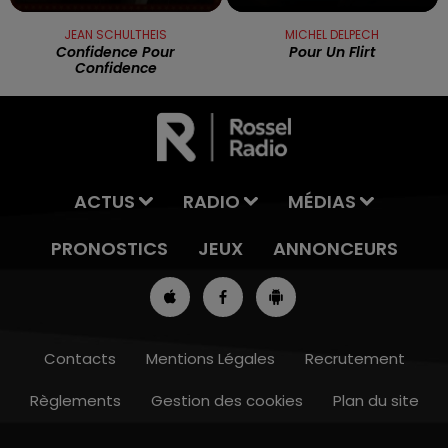
JEAN SCHULTHEIS
MICHEL DELPECH
Confidence Pour
Pour Un Flirt
Confidence
ACTUS
RADIO
MÉDIAS
PRONOSTICS
JEUX
ANNONCEURS
Contacts
Mentions Légales
Recrutement
Règlements
Gestion des cookies
Plan du site
13h00 - 16h00
LES APRÈS-MIDI QUI CHANTENT