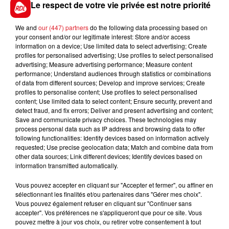
Le respect de votre vie privée est notre priorité
We and
our (447) partners
do the following data processing based on
your consent and/or our legitimate interest: Store and/or access
FIL D'ACTUS
information on a device; Use limited data to select advertising; Create
profiles for personalised advertising; Use profiles to select personalised
advertising; Measure advertising performance; Measure content
performance; Understand audiences through statistics or combinations
of data from different sources; Develop and improve services; Create
profiles to personalise content; Use profiles to select personalised
content; Use limited data to select content; Ensure security, prevent and
detect fraud, and fix errors; Deliver and present advertising and content;
Save and communicate privacy choices. These technologies may
process personal data such as IP address and browsing data to offer
following functionalities: Identify devices based on information actively
15 juillet 2026
requested; Use precise geolocation data; Match and combine data from
BÉTHUNE: ENQUÊTE POUR HOMICIDE
other data sources; Link different devices; Identify devices based on
VOLONTAIRE EN COURS, APRÈS LA...
information transmitted automatically.
Selon les premiers éléments, le logement servait
Vous pouvez accepter en cliquant sur "Accepter et fermer", ou affiner en
à des prostituées
sélectionnant les finalités et/ou partenaires dans "Gérer mes choix".
Vous pouvez également refuser en cliquant sur "Continuer sans
accepter". Vos préférences ne s'appliqueront que pour ce site. Vous
pouvez mettre à jour vos choix, ou retirer votre consentement à tout