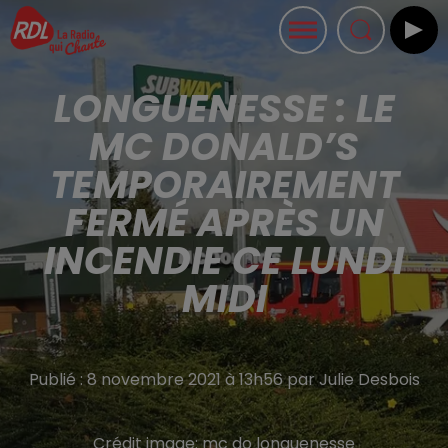
LONGUENESSE : LE
MC DONALD’S
TEMPORAIREMENT
FERMÉ APRÈS UN
INCENDIE CE LUNDI
MIDI
Publié : 8 novembre 2021 à 13h56 par Julie Desbois
Crédit image:
mc do longuenesse