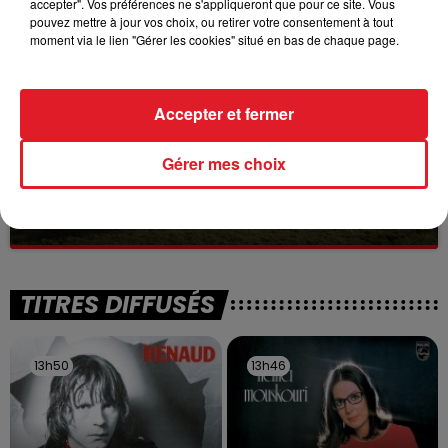
accepter". Vos préférences ne s'appliqueront que pour ce site. Vous
à des prostituées
pouvez mettre à jour vos choix, ou retirer votre consentement à tout
moment via le lien "Gérer les cookies" situé en bas de chaque page.
Accepter et fermer
Gérer mes choix
13 juillet 2026
WINGLES: UN JEUNE PERD LA VIE, NOYÉ À
LA BASE DE LOISIRS
La victime a coulé à pic
TITRES DIFFUSÉS
13h50
13h50
13h46
13h46