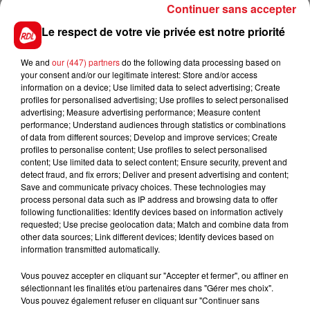
cassé et a du être hospitalisé. Une enquête est en
Continuer sans accepter
cours. Les surveillants, eux, ont bloqué l'accès au site
Le respect de votre vie privée est notre priorité
plusieurs heures, ce lundi matin, en soutien à leur
collège et pour dénonce run manque de moyens.
We and
our (447) partners
do the following data processing based on
your consent and/or our legitimate interest: Store and/or access
information on a device; Use limited data to select advertising; Create
profiles for personalised advertising; Use profiles to select personalised
advertising; Measure advertising performance; Measure content
FIL D'ACTUS
performance; Understand audiences through statistics or combinations
of data from different sources; Develop and improve services; Create
profiles to personalise content; Use profiles to select personalised
content; Use limited data to select content; Ensure security, prevent and
detect fraud, and fix errors; Deliver and present advertising and content;
Save and communicate privacy choices. These technologies may
process personal data such as IP address and browsing data to offer
following functionalities: Identify devices based on information actively
requested; Use precise geolocation data; Match and combine data from
other data sources; Link different devices; Identify devices based on
information transmitted automatically.
15 juillet 2026
BÉTHUNE: ENQUÊTE POUR HOMICIDE
Vous pouvez accepter en cliquant sur "Accepter et fermer", ou affiner en
VOLONTAIRE EN COURS, APRÈS LA...
sélectionnant les finalités et/ou partenaires dans "Gérer mes choix".
Vous pouvez également refuser en cliquant sur "Continuer sans
Selon les premiers éléments, le logement servait