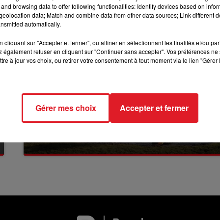
and browsing data to offer following functionalities: Identify devices based on infor
12h00 - 13h00
RDL & VOUS
eolocation data; Match and combine data from other data sources; Link different de
nsmitted automatically.
cliquant sur "Accepter et fermer", ou affiner en sélectionnant les finalités et/ou pa
 également refuser en cliquant sur "Continuer sans accepter". Vos préférences ne 
tre à jour vos choix, ou retirer votre consentement à tout moment via le lien "Gérer 
Gérer mes choix
Accepter et fermer
13 juillet 2026
WINGLES: UN JEUNE PERD LA VIE, NOYÉ À
LA BASE DE LOISIRS
La victime a coulé à pic