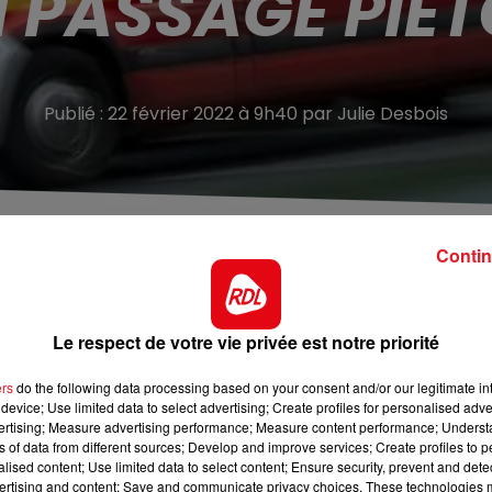
 PASSAGE PIÉ
Publié : 22 février 2022 à 9h40 par Julie Desbois
Contin
ospitalier de Lille.
ndi en fin d’après-midi à Longuenesse.
Une cycliste a été
Le respect de votre vie privée est notre priorité
ans la zone commerciale d’Auchan. Selon un témoin cité
 été projetés à plusieurs mètres. La cycliste gravement
ers
do the following data processing based on your consent and/or our legitimate int
e Lille. L’automobiliste, un homme en état de choc, sera
device; Use limited data to select advertising; Create profiles for personalised adver
iner les circonstances exactes de l’accident.
vertising; Measure advertising performance; Measure content performance; Unders
ns of data from different sources; Develop and improve services; Create profiles to 
alised content; Use limited data to select content; Ensure security, prevent and detect
ertising and content; Save and communicate privacy choices. These technologies