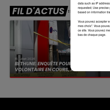
data such as IP address 
7h00 - 10h00
FIL D'ACTUS
DEBOUT C'EST L'HEURE
requested; Use precise g
based on information tra
Vous pouvez accepter en 
mes choix". Vous pouvez
ce site. Vous pouvez met
bas de chaque page.
15 juillet 2026
BÉTHUNE: ENQUÊTE POUR HOMICIDE
VOLONTAIRE EN COURS, APRÈS LA...
Selon les premiers éléments, le logement
servait à des prostituées