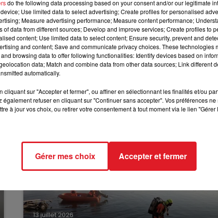
ers
do the following data processing based on your consent and/or our legitimate int
10h00 - 12h00
ricité et sans nourriture pendant toute une soirée.
device; Use limited data to select advertising; Create profiles for personalised adver
RDL WEEKEND
vertising; Measure advertising performance; Measure content performance; Unders
ami. Les enfants ont été secourus par les pompiers à l’ai
ns of data from different sources; Develop and improve services; Create profiles to 
alised content; Use limited data to select content; Ensure security, prevent and detect
ertising and content; Save and communicate privacy choices. These technologies
and browsing data to offer following functionalities: Identify devices based on infor
faits peuvent être punis de deux ans de prison et 30.000
eolocation data; Match and combine data from other data sources; Link different de
.
nsmitted automatically.
cliquant sur "Accepter et fermer", ou affiner en sélectionnant les finalités et/ou pa
 également refuser en cliquant sur "Continuer sans accepter". Vos préférences ne 
tre à jour vos choix, ou retirer votre consentement à tout moment via le lien "Gérer 
Gérer mes choix
Accepter et fermer
13 juillet 2026