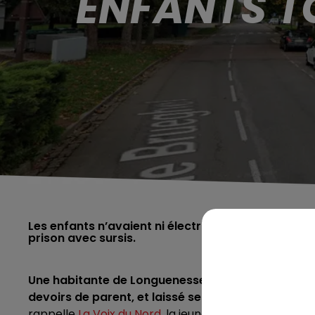
ENFANTS T
Les enfants n’avaient ni électricité, ni nourriture 
prison avec sursis.
Une habitante de Longuenesse a été condamnée p
devoirs de parent, et laissé ses enfants tous seul
rappelle
La Voix du Nord
, la jeune mère de famille de