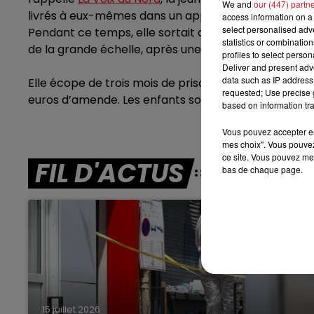
We and
our (447) partn
7h00 - 10h00
livrés à eux-mêmes dans un appartement, sans élect
access information on a 
RDL WEEK-END
select personalised ad
Pendant ce temps, elle sortait dans un bar avec un 
statistics or combinatio
de la grande échelle, après une alerte des voisins.
profiles to select person
Deliver and present adv
data such as IP address 
Elle écope de trois mois de prison avec sursis. Ces 
requested; Use precise g
euros d’amende. Les enfants sont aujourd’hui placés
based on information tra
Vous pouvez accepter en 
mes choix". Vous pouvez
ce site. Vous pouvez met
FIL D'ACTUS
bas de chaque page.
15 juillet 2026