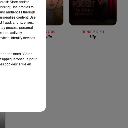
erest: Store and/or
7h00 - 10h00
tising; Use profiles to
RDL WEEK-END
tand audiences through
de
personalise content; Use
 fraud, and fix errors;
 may process personal
VANESSA PARADIS
PIERRE PERRET
mation actively
Divine Idylle
Lily
vices; Identify devices
rtenaires dans "Gérer
s'appliqueront que pour
les cookies" situé en