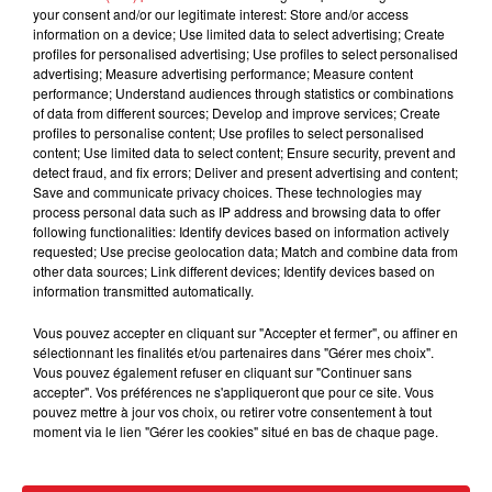
la réhabilitation de certains bâtiments annexes. Le
your consent and/or our legitimate interest: Store and/or access
projet prévoit également l’aménagement de bureaux,
information on a device; Use limited data to select advertising; Create
d’espaces de restauration et d’hébergement. Le
profiles for personalised advertising; Use profiles to select personalised
advertising; Measure advertising performance; Measure content
montant de l’aide accordée sera précisé
performance; Understand audiences through statistics or combinations
ultérieurement.
of data from different sources; Develop and improve services; Create
profiles to personalise content; Use profiles to select personalised
content; Use limited data to select content; Ensure security, prevent and
detect fraud, and fix errors; Deliver and present advertising and content;
Le Loto du Patrimoine est un dispositif innovant qui
Save and communicate privacy choices. These technologies may
permet à la Française des Jeux de vendre des tickets
process personal data such as IP address and browsing data to offer
following functionalities: Identify devices based on information actively
spéciaux afin de financer la restauration de
requested; Use precise geolocation data; Match and combine data from
monuments historiques. La vente de tickets à gratter,
other data sources; Link different devices; Identify devices based on
au prix de 15 euros, ainsi que les tirages dédiés au Loto
information transmitted automatically.
du patrimoine, dont le jackpot atteint au minimum 2
Vous pouvez accepter en cliquant sur "Accepter et fermer", ou affiner en
millions d'euros, sont autant de moyens de collecter
sélectionnant les finalités et/ou partenaires dans "Gérer mes choix".
des fonds pour des projets de restauration.
Vous pouvez également refuser en cliquant sur "Continuer sans
accepter". Vos préférences ne s'appliqueront que pour ce site. Vous
pouvez mettre à jour vos choix, ou retirer votre consentement à tout
moment via le lien "Gérer les cookies" situé en bas de chaque page.
FIL D'ACTUS