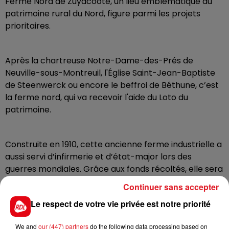
Ferme Nord de Zuydcoote, un lieu emblématique du
patrimoine rural du Nord, figure parmi les projets
prioritaires.
Après la chartreuse Notre-Dame-des-Prés de
Neuville-sous-Montreuil, l'Église Saint-Jean-Baptiste
de Steenwerck ou encore le beffroi de Béthune, c’est
la ferme nord, qui va recevoir l'aide du Loto du
patrimoine.
Construite en 1910, cette ancienne ferme industrielle a
aussi servi d’infirmerie et d’état-major lors des
guerres mondiales. Grâce aux fonds récoltés, elle sera
rénovée pour devenir la Maison du Grand Site des
Continuer sans accepter
Dunes de Flandre, un lieu dédié au tourisme durable et
Le respect de votre vie privée est notre priorité
à l’histoire locale. La rénovation prévue inclut la
restauration de la toiture, la consolidation des murs et
We and
our (447) partners
do the following data processing based on