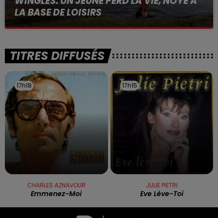
WINGLES: UN JEUNE PERD LA VIE, NOYÉ À
LA BASE DE LOISIRS
La victime a coulé à pic
TITRES DIFFUSÉS
17h18
17h18
17h15
17h15
CHARLES AZNAVOUR
JULIE PIETRI
Emmenez-Moi
Eve Lève-Toi