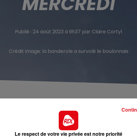
MERCREDI
Publié : 24 août 2023 à 9h37 par Claire Cortyl
Crédit image:
la banderole a survolé le boulonnais
Contin
 ciel du nord et du pas-de-calais. Dunkerque, boulogne, e
vendicatif qui a été vu par des milliers de personnes,
Le respect de votre vie privée est notre priorité