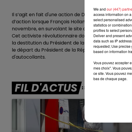
We and
our (447) partn
7h00 - 10h00
Il s’agit en fait d'une action de David Van Hemelr
DEBOUT C'EST L'HEURE
access information on a 
select personalised ad
d’action lorsque François Hollande était au pouvoir
statistics or combinatio
novembre, en survolant le site de Notre-Dame de Lo
profiles to select person
Cet activiste révolutionnaire donne de l'ampleur a
Deliver and present adv
data such as IP address 
la destitution du Président de la République. Il prom
requested; Use precise g
le départ du Président de la République, notamment 
based on information tra
d'autocollants.
Vous pouvez accepter en 
mes choix". Vous pouvez
ce site. Vous pouvez met
bas de chaque page.
FIL D'ACTUS