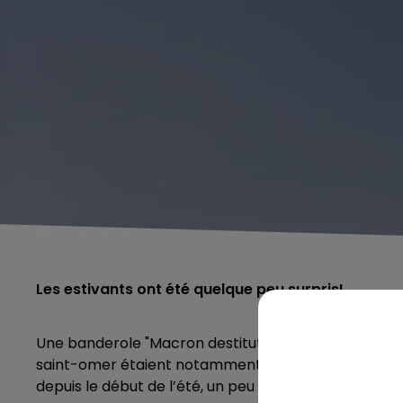
Les estivants ont été quelque peu surpris!
Une banderole "Macron destitution" a survolé hier le
saint-omer étaient notamment ciblés. Un message re
depuis le début de l’été, un peu partout en France.