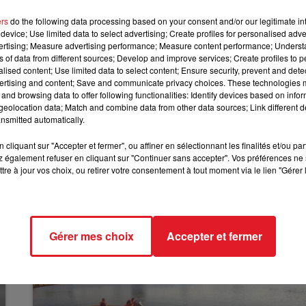
ers
do the following data processing based on your consent and/or our legitimate int
12h00 - 13h00
yck, un homme connu pour avoir organisé le même type
RDL & VOUS
device; Use limited data to select advertising; Create profiles for personalised adver
vertising; Measure advertising performance; Measure content performance; Unders
. Il avait notamment perturbé une cérémonie du 11
ns of data from different sources; Develop and improve services; Create profiles to 
rette, avec un avion tractant le même type de contrôle.
alised content; Use limited data to select content; Ensure security, prevent and detect
u mouvement lancé sur les réseaux sociaux, pour réclamer
ertising and content; Save and communicate privacy choices. These technologies
and browsing data to offer following functionalities: Identify devices based on infor
et d’autres actions dans les semaines à venir, pour obteni
eolocation data; Match and combine data from other data sources; Link different de
la distributiopn courant septembre d'un million
nsmitted automatically.
cliquant sur "Accepter et fermer", ou affiner en sélectionnant les finalités et/ou pa
 également refuser en cliquant sur "Continuer sans accepter". Vos préférences ne 
tre à jour vos choix, ou retirer votre consentement à tout moment via le lien "Gérer 
Gérer mes choix
Accepter et fermer