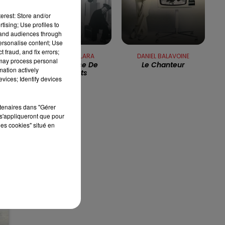
erest: Store and/or
13h00 - 16h00
LES APRÈS-MIDI QUI CHANTENT
tising; Use profiles to
tand audiences through
personalise content; Use
 fraud, and fix errors;
CATHERINE LARA
DANIEL BALAVOINE
 may process personal
La Rockeuse De
Le Chanteur
mation actively
r
Diamants
vices; Identify devices
rtenaires dans "Gérer
s'appliqueront que pour
les cookies" situé en