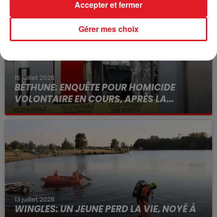
Accepter et fermer
Gérer mes choix
15 juillet 2026
BÉTHUNE: ENQUÊTE POUR HOMICIDE
VOLONTAIRE EN COURS, APRÈS LA...
Selon les premiers éléments, le logement servait
à des prostituées
13 juillet 2026
WINGLES: UN JEUNE PERD LA VIE, NOYÉ À