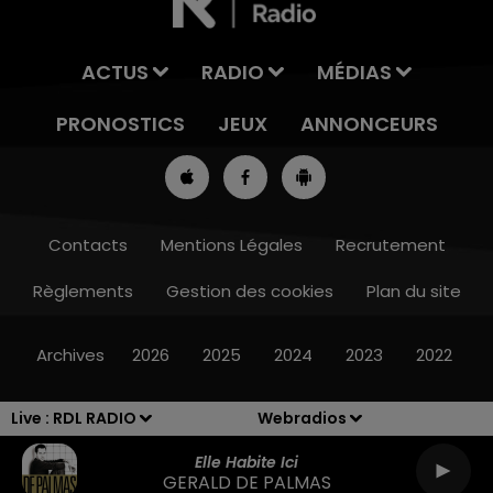
ACTUS
RADIO
MÉDIAS
PRONOSTICS
JEUX
ANNONCEURS
Contacts
Mentions Légales
Recrutement
Règlements
Gestion des cookies
Plan du site
13h00 - 16h00
LES APRÈS-MIDI QUI CHANTENT
Archives
2026
2025
2024
2023
2022
Live :
RDL RADIO
Webradios
Elle Habite Ici
GERALD DE PALMAS