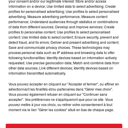
your consent and/or our legitimate interest: Store and/or access
le début de ma carrière mais je comprends que tout
information on a device; Use limited data to select advertising; Create
profiles for personalised advertising; Use profiles to select personalised
cela est un test et je suis heureuse d'être la
advertising; Measure advertising performance; Measure content
pionnière pour que toutes les femmes derrière moi
performance; Understand audiences through statistics or combinations
puissent avoir plus de facilité dans les années à
of data from different sources; Develop and improve services; Create
profiles to personalise content; Use profiles to select personalised
venir
».
content; Use limited data to select content; Ensure security, prevent and
detect fraud, and fix errors; Deliver and present advertising and content;
«
Le monde est menacé par mon pouvoir et mon
Save and communicate privacy choices. These technologies may
endurance. Mon intelligence et ma volonté de
process personal data such as IP address and browsing data to offer
survivre. Ils ne me briseront jamais.
!
following functionalities: Identify devices based on information actively
requested; Use precise geolocation data; Match and combine data from
other data sources; Link different devices; Identify devices based on
information transmitted automatically.
A 64 ans, Madonna fascine toujours autant. Et peu
importe ses photos et ses opérations esthétiques,
Vous pouvez accepter en cliquant sur "Accepter et fermer", ou affiner en
sélectionnant les finalités et/ou partenaires dans "Gérer mes choix".
on a hâte de fêter sur scène ses 40 ans de carrière !
Vous pouvez également refuser en cliquant sur "Continuer sans
accepter". Vos préférences ne s'appliqueront que pour ce site. Vous
pouvez mettre à jour vos choix, ou retirer votre consentement à tout
moment via le lien "Gérer les cookies" situé en bas de chaque page.
FIL D'ACTUS