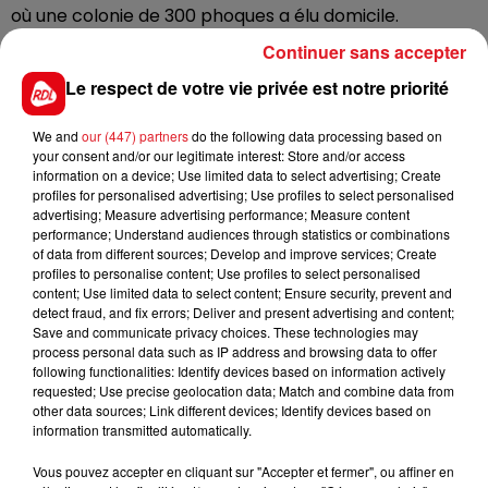
où une colonie de 300 phoques a élu domicile.
Continuer sans accepter
Cette qualification de monument historique
permettra d’aider à sa restauration, puisqu’il s’agit du
Le respect de votre vie privée est notre priorité
dernier phare métallique sur pilotis en Europe.
We and
our (447) partners
do the following data processing based on
your consent and/or our legitimate interest: Store and/or access
information on a device; Use limited data to select advertising; Create
profiles for personalised advertising; Use profiles to select personalised
advertising; Measure advertising performance; Measure content
performance; Understand audiences through statistics or combinations
FIL D'ACTUS
of data from different sources; Develop and improve services; Create
profiles to personalise content; Use profiles to select personalised
content; Use limited data to select content; Ensure security, prevent and
detect fraud, and fix errors; Deliver and present advertising and content;
Save and communicate privacy choices. These technologies may
process personal data such as IP address and browsing data to offer
following functionalities: Identify devices based on information actively
requested; Use precise geolocation data; Match and combine data from
other data sources; Link different devices; Identify devices based on
information transmitted automatically.
15 juillet 2026
Vous pouvez accepter en cliquant sur "Accepter et fermer", ou affiner en
BÉTHUNE: ENQUÊTE POUR HOMICIDE