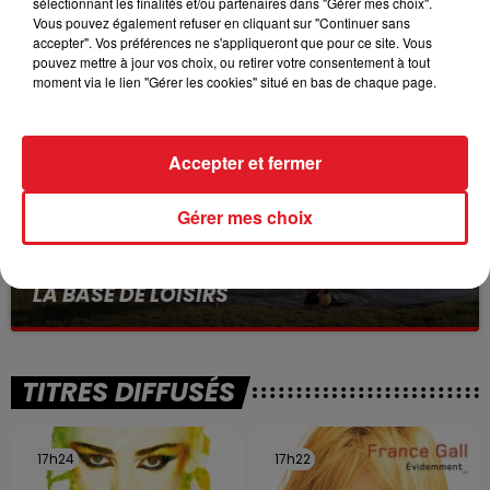
sélectionnant les finalités et/ou partenaires dans "Gérer mes choix".
VOLONTAIRE EN COURS, APRÈS LA...
Vous pouvez également refuser en cliquant sur "Continuer sans
accepter". Vos préférences ne s'appliqueront que pour ce site. Vous
Selon les premiers éléments, le logement servait
pouvez mettre à jour vos choix, ou retirer votre consentement à tout
à des prostituées
moment via le lien "Gérer les cookies" situé en bas de chaque page.
Accepter et fermer
Gérer mes choix
13 juillet 2026
WINGLES: UN JEUNE PERD LA VIE, NOYÉ À
LA BASE DE LOISIRS
La victime a coulé à pic
TITRES DIFFUSÉS
17h24
17h24
17h22
17h22