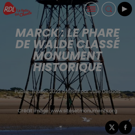
MARCK : LE PHARE
DE WALDE CLASSÉ
MONUMENT
HISTORIQUE
Publié : 8 juillet 2022 à 16h36 par Julie Desbois
Crédit image:
www.sitesetmonuments.org