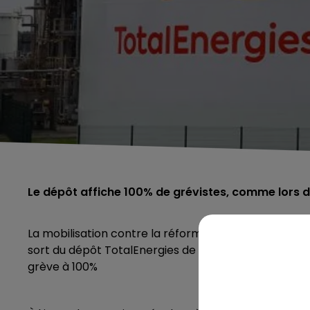
Le dépôt affiche 100% de grévistes, comme lors de
La mobilisation contre la réforme des retraites est f
sort du dépôt TotalEnergies de Mardyck, ce mardi, qu
grève à 100%