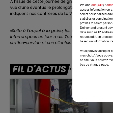
À l’issue de cette journée de grève, vers 22 h, les 
We and
our (447) partn
vue d’une éventuelle prolongation, en fonction des dé
access information on a 
indiquent nos confrères de La Voix du Nord.
7h00 - 10h00
select personalised ad
DEBOUT C'EST L'HEURE
statistics or combinatio
profiles to select person
Deliver and present adv
«Suite à l’appel à la grève, les expéditions de pro
data such as IP address 
interrompues ce jour mais TotalEnergies continue
requested; Use precise g
based on information tra
station-service et ses clients
», indique de son côté 
Vous pouvez accepter en 
mes choix". Vous pouvez
ce site. Vous pouvez met
bas de chaque page.
FIL D'ACTUS