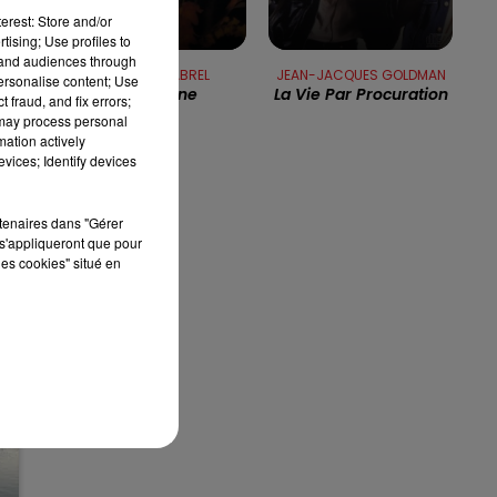
n
erest: Store and/or
tising; Use profiles to
13h00 - 16h00
tand audiences through
FRANCIS CABREL
JEAN-JACQUES GOLDMAN
LES APRÈS-MIDI QUI CHANTENT
personalise content; Use
Sarbacane
La Vie Par Procuration
 fraud, and fix errors;
 may process personal
mation actively
vices; Identify devices
rtenaires dans "Gérer
s'appliqueront que pour
les cookies" situé en