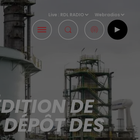
Live :
RDL RADIO
Webradios
DITION DE
 DÉPÔT DES