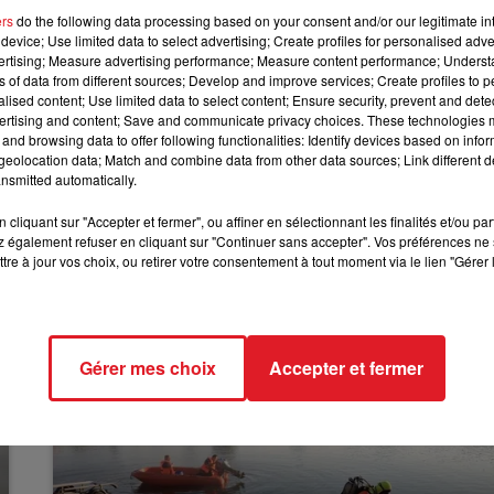
représentants du syndicat FO ont prévu de se positionner e
ers
do the following data processing based on your consent and/or our legitimate int
cisions prises par l’intersyndicale au niveau national,
device; Use limited data to select advertising; Create profiles for personalised adver
12h00 - 13h00
vertising; Measure advertising performance; Measure content performance; Unders
RDL & VOUS
ns of data from different sources; Develop and improve services; Create profiles to 
alised content; Use limited data to select content; Ensure security, prevent and detect
ertising and content; Save and communicate privacy choices. These technologies
duits au départ des sites de TotalEnergies sont
and browsing data to offer following functionalities: Identify devices based on infor
ra à assurer les approvisionnements de son réseau de
eolocation data; Match and combine data from other data sources; Link different de
nsmitted automatically.
la direction du groupe pétrolier.
cliquant sur "Accepter et fermer", ou affiner en sélectionnant les finalités et/ou pa
 également refuser en cliquant sur "Continuer sans accepter". Vos préférences ne 
tre à jour vos choix, ou retirer votre consentement à tout moment via le lien "Gérer 
Gérer mes choix
Accepter et fermer