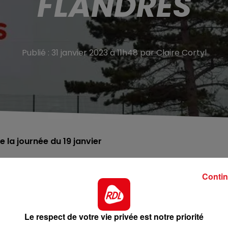
FLANDRES
Publié : 31 janvier 2023 à 11h48 par Claire Cortyl
 la journée du 19 janvier
orte, ce mardi dans les raffineries. Plus aucun carburant 
Contin
e ce soit par camions ou pipeline. Les salariés sont en
Le respect de votre vie privée est notre priorité