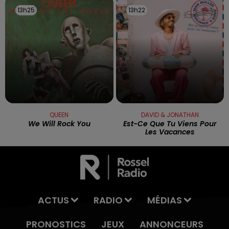
13h25
13h25
13h22
13h22
QUEEN
DAVID & JONATHAN
We Will Rock You
Est-Ce Que Tu Viens Pour
Les Vacances
ACTUS
RADIO
MÉDIAS
PRONOSTICS
JEUX
ANNONCEURS