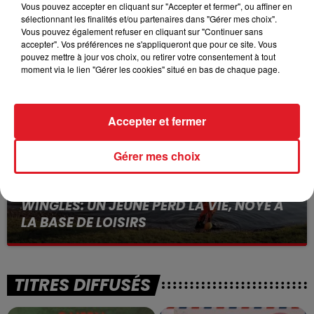
Vous pouvez accepter en cliquant sur "Accepter et fermer", ou affiner en
15 juillet 2026
sélectionnant les finalités et/ou partenaires dans "Gérer mes choix".
BÉTHUNE: ENQUÊTE POUR HOMICIDE
Vous pouvez également refuser en cliquant sur "Continuer sans
VOLONTAIRE EN COURS, APRÈS LA...
accepter". Vos préférences ne s'appliqueront que pour ce site. Vous
pouvez mettre à jour vos choix, ou retirer votre consentement à tout
Selon les premiers éléments, le logement servait
moment via le lien "Gérer les cookies" situé en bas de chaque page.
à des prostituées
Accepter et fermer
Gérer mes choix
13 juillet 2026
WINGLES: UN JEUNE PERD LA VIE, NOYÉ À
LA BASE DE LOISIRS
La victime a coulé à pic
TITRES DIFFUSÉS