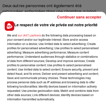
Deux autres personnes ont également été
retrouvées, enfermées dans une chambre, a priori
Continuer sans accepter
depuis plusieurs jours. Les deux hommes de 84 ans et
29 ans seraient le conjoint et le fils de la victime. Ils ont
Le respect de votre vie privée est notre priorité
été transportés vers le centre hospitalier de Lens
pour réaliser des examens de contrôle.
We and
our (447) partners
do the following data processing based on
your consent and/or our legitimate interest: Store and/or access
Une enquête est ouverte.
information on a device; Use limited data to select advertising; Create
profiles for personalised advertising; Use profiles to select personalised
advertising; Measure advertising performance; Measure content
performance; Understand audiences through statistics or combinations
of data from different sources; Develop and improve services; Create
FIL D'ACTUS
profiles to personalise content; Use profiles to select personalised
content; Use limited data to select content; Ensure security, prevent and
detect fraud, and fix errors; Deliver and present advertising and content;
Save and communicate privacy choices. These technologies may
process personal data such as IP address and browsing data to offer
following functionalities: Identify devices based on information actively
requested; Use precise geolocation data; Match and combine data from
other data sources; Link different devices; Identify devices based on
information transmitted automatically.