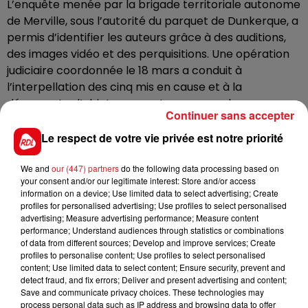
L’enquête menée par la brigade territoriale autonome
de Merville, sous l’autorité du parquet de Dunkerque, a
permis d’identifier les auteurs grâce à des auditions,
des images vidéo et des perquisitions. Une opération
judiciaire coordonnée le 18 mars a conduit à
l’interpellation des cinq mis en cause et à la
découverte d’objets pouvant correspondre aux
Continuer sans accepter
armes utilisées.
Le respect de votre vie privée est notre priorité
Présentés à la justice le 20 mars, les suspects seront
jugés le 23 avril. Dans l’attente, trois d’entre eux ont
We and
our (447) partners
do the following data processing based on
été placés en détention provisoire et deux sous
your consent and/or our legitimate interest: Store and/or access
contrôle judiciaire, avec interdiction de contact et de
information on a device; Use limited data to select advertising; Create
profiles for personalised advertising; Use profiles to select personalised
se rendre sur les lieux des faits.
advertising; Measure advertising performance; Measure content
performance; Understand audiences through statistics or combinations
Deux des personnes incarcérées doivent également
of data from different sources; Develop and improve services; Create
exécuter des peines de prison antérieures de sept et
profiles to personalise content; Use profiles to select personalised
cinq mois.
content; Use limited data to select content; Ensure security, prevent and
detect fraud, and fix errors; Deliver and present advertising and content;
Save and communicate privacy choices. These technologies may
process personal data such as IP address and browsing data to offer