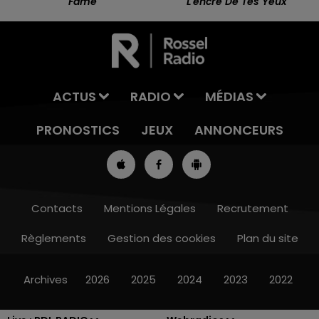
Fame
L'encre De Tes Yeux
ACTUS
RADIO
MÉDIAS
PRONOSTICS
JEUX
ANNONCEURS
Contacts
Mentions Légales
Recrutement
Règlements
Gestion des cookies
Plan du site
13h00 - 16h00
LES APRÈS-MIDI QUI CHANTENT
Archives
2026
2025
2024
2023
2022