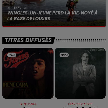
13 juillet 2026
WINGLES: UN JEUNE PERD LA VIE, NOYÉ À
LA BASE DE LOISIRS
La victime a coulé à pic
TITRES DIFFUSÉS
7h23
7h23
7h20
7h20
IRENE CARA
FRANCIS CABREL