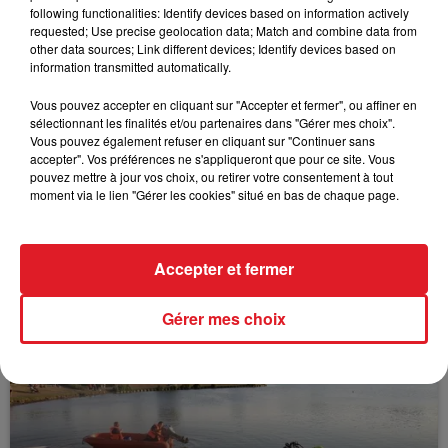
following functionalities: Identify devices based on information actively
FIL D'ACTUS
requested; Use precise geolocation data; Match and combine data from
other data sources; Link different devices; Identify devices based on
information transmitted automatically.
Vous pouvez accepter en cliquant sur "Accepter et fermer", ou affiner en
sélectionnant les finalités et/ou partenaires dans "Gérer mes choix".
Vous pouvez également refuser en cliquant sur "Continuer sans
accepter". Vos préférences ne s'appliqueront que pour ce site. Vous
pouvez mettre à jour vos choix, ou retirer votre consentement à tout
moment via le lien "Gérer les cookies" situé en bas de chaque page.
15 juillet 2026
BÉTHUNE: ENQUÊTE POUR HOMICIDE
Accepter et fermer
VOLONTAIRE EN COURS, APRÈS LA...
Selon les premiers éléments, le logement servait
Gérer mes choix
à des prostituées