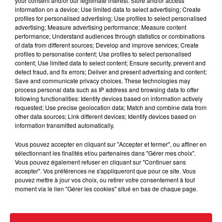
your consent and/or our legitimate interest: Store and/or access
information on a device; Use limited data to select advertising; Create
profiles for personalised advertising; Use profiles to select personalised
advertising; Measure advertising performance; Measure content
performance; Understand audiences through statistics or combinations
of data from different sources; Develop and improve services; Create
profiles to personalise content; Use profiles to select personalised
content; Use limited data to select content; Ensure security, prevent and
detect fraud, and fix errors; Deliver and present advertising and content;
15 juillet 2026
Save and communicate privacy choices. These technologies may
BÉTHUNE: ENQUÊTE POUR HOMICIDE
process personal data such as IP address and browsing data to offer
VOLONTAIRE EN COURS, APRÈS LA...
following functionalities: Identify devices based on information actively
requested; Use precise geolocation data; Match and combine data from
Selon les premiers éléments, le logement servait
other data sources; Link different devices; Identify devices based on
à des prostituées
information transmitted automatically.
Vous pouvez accepter en cliquant sur "Accepter et fermer", ou affiner en
sélectionnant les finalités et/ou partenaires dans "Gérer mes choix".
Vous pouvez également refuser en cliquant sur "Continuer sans
accepter". Vos préférences ne s'appliqueront que pour ce site. Vous
pouvez mettre à jour vos choix, ou retirer votre consentement à tout
moment via le lien "Gérer les cookies" situé en bas de chaque page.
13 juillet 2026
WINGLES: UN JEUNE PERD LA VIE, NOYÉ À