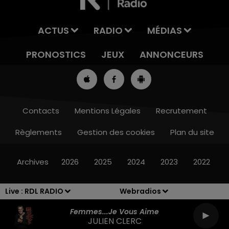
ACTUS
RADIO
MÉDIAS
PRONOSTICS
JEUX
ANNONCEURS
Contacts
Mentions Légales
Recrutement
Règlements
Gestion des cookies
Plan du site
13h00 - 16h00
LES APRÈS-MIDI QUI CHANTENT
Archives
2026
2025
2024
2023
2022
Live :
RDL RADIO
Webradios
Femmes...je Vous Aime
JULIEN CLERC