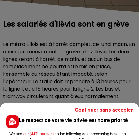
Les salariés d'Ilévia sont en grève
Le métro Lillois est à l’arrêt complet, ce lundi matin. En
cause, un mouvement de grève chez Ilévia. Les deux
lignes seront à l’arrêt, ce matin, et aucun bus de
remplacement ne pourra être mis en place,
l’ensemble du réseau étant impacté, selon
l’opérateur. Le trafic doit reprendre à 13 heures pour
la ligne 1, et à 15 heures pour la ligne 2. Les bus et
tramway circuleront quant à eux normalement.
Continuer sans accepter
Le respect de votre vie privée est notre priorité
FIL D'ACTUS
We and
our (447) partners
do the following data processing based on