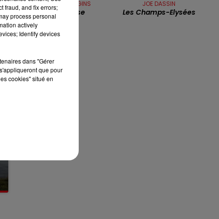
KENNY LOGGINS
JOE DASSIN
 fraud, and fix errors;
Footloose
Les Champs-Elysées
7h00 - 10h00
 may process personal
RDL WEEK-END
mation actively
vices; Identify devices
rtenaires dans "Gérer
s'appliqueront que pour
les cookies" situé en