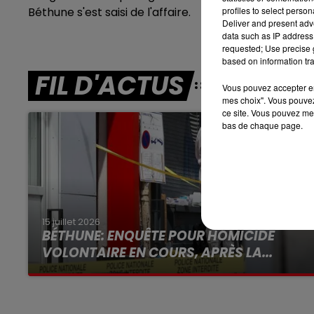
Béthune s'est saisi de l'affaire.
profiles to select person
7h00 - 10h00
Deliver and present adv
RDL WEEK-END
data such as IP address 
requested; Use precise g
based on information tra
FIL D'ACTUS
Vous pouvez accepter en 
mes choix". Vous pouvez
ce site. Vous pouvez met
bas de chaque page.
15 juillet 2026
BÉTHUNE: ENQUÊTE POUR HOMICIDE
VOLONTAIRE EN COURS, APRÈS LA...
Selon les premiers éléments, le logement
servait à des prostituées