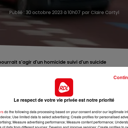
Publié : 30 octobre 2023 à 10h07 par Claire Cortyl
pourrait s'agir d'un homicide suivi d'un suicide
Contin
rouvés chez eux à Meurchin, près de Lens, ce dimanche
Le respect de votre vie privée est notre priorité
 la macabre découverte. La femme de 74 ans était en arrê
ans était encore conscient. Tous deux présentaient des
ers
do the following data processing based on your consent and/or our legitimate int
device; Use limited data to select advertising; Create profiles for personalised adver
e. Les deux septuagénaires sont finalement décédés
vertising; Measure advertising performance; Measure content performance; Unders
rte pour déterminer le déroulé du drame. Le parquet de
ns of data from different sources; Develop and improve services; Create profiles to 