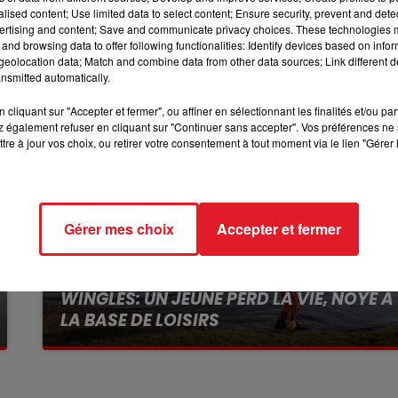
alised content; Use limited data to select content; Ensure security, prevent and detect
10h00 - 12h00
ertising and content; Save and communicate privacy choices. These technologies
RDL WEEKEND
and browsing data to offer following functionalities: Identify devices based on infor
eolocation data; Match and combine data from other data sources; Link different de
nsmitted automatically.
cliquant sur "Accepter et fermer", ou affiner en sélectionnant les finalités et/ou pa
 également refuser en cliquant sur "Continuer sans accepter". Vos préférences ne 
tre à jour vos choix, ou retirer votre consentement à tout moment via le lien "Gérer 
Gérer mes choix
Accepter et fermer
13 juillet 2026
WINGLES: UN JEUNE PERD LA VIE, NOYÉ À
LA BASE DE LOISIRS
La victime a coulé à pic