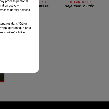
 may process personal
ALAIN CHAMFORT
STEPHAN EICHER
mation actively
La Fièvre Dans Le
Dejeuner En Paix
8h00 - 10h00
vices; Identify devices
Sang
RDL WEEK-END
rtenaires dans "Gérer
s'appliqueront que pour
les cookies" situé en