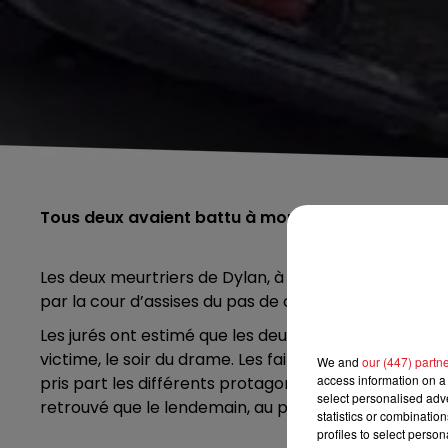
Tous deux avaient battu à mort la victime, en aoû
Les deux meurtriers de Dylan, à Béthune en Aout 201
par la cour d’assises du pas de calais, à Saint-Omer.
Les jurés ont estimé que les deux cousins, Adrien Rid
victime, le soir du drame. Les faits s’étaient déroulé
We and
our (447) partn
access information on a 
pris part les différents protagonistes. Une rixe a al
select personalised ad
retrouvé que le lendemain, au petit matin, dans une r
statistics or combinatio
profiles to select person