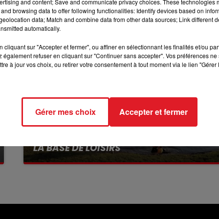
ertising and content; Save and communicate privacy choices. These technologies
and browsing data to offer following functionalities: Identify devices based on infor
11h00 - 12h00
eolocation data; Match and combine data from other data sources; Link different de
SUR UN AIR D'ACCORDÉON
nsmitted automatically.
cliquant sur "Accepter et fermer", ou affiner en sélectionnant les finalités et/ou pa
 également refuser en cliquant sur "Continuer sans accepter". Vos préférences ne 
tre à jour vos choix, ou retirer votre consentement à tout moment via le lien "Gérer 
Gérer mes choix
Accepter et fermer
13 juillet 2026
WINGLES: UN JEUNE PERD LA VIE, NOYÉ À
LA BASE DE LOISIRS
La victime a coulé à pic