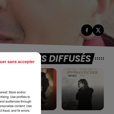
TITRES DIFFUSÉS
uer sans accepter
r,
14h56
14h56
14h53
14h53
ent
erest: Store and/or
tising; Use profiles to
té
tand audiences through
personalise content; Use
 fraud, and fix errors;