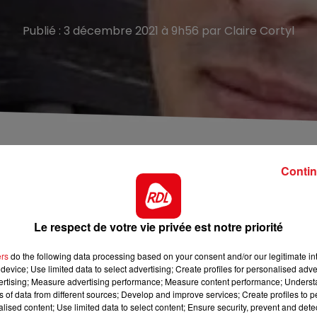
Publié : 3 décembre 2021 à 9h56 par Claire Cortyl
t 2017
Contin
7 ont été condamnés à 20 ans de réclusion criminelle, hie
Le respect de votre vie privée est notre priorité
on et Christopher Yvon avaient eu l’intention de tuer leur
s en Aout 2017, après une soirée alcoolisée à laquelle avai
ers
do the following data processing based on your consent and/or our legitimate int
device; Use limited data to select advertising; Create profiles for personalised adver
ors éclaté, et Dylan a été battu a mort. Son corps n’avait é
vertising; Measure advertising performance; Measure content performance; Unders
uelle.
ns of data from different sources; Develop and improve services; Create profiles to 
alised content; Use limited data to select content; Ensure security, prevent and detect