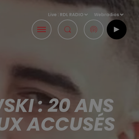
Live :
RDL RADIO
Webradios
KI : 20 ANS
EUX ACCUSÉS