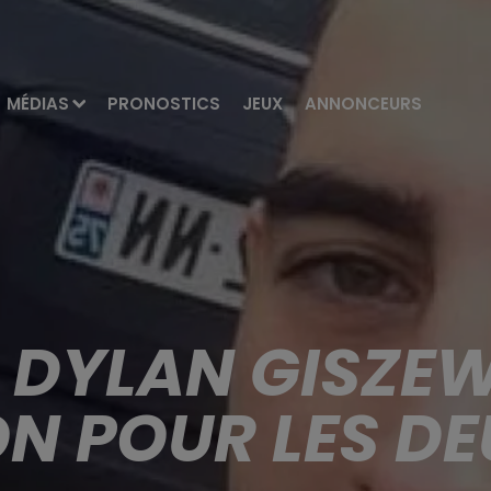
MÉDIAS
PRONOSTICS
JEUX
ANNONCEURS
 DYLAN GISZEWS
ON POUR LES D