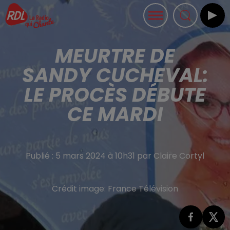
MEURTRE DE
SANDY CUCHEVAL:
LE PROCÈS DÉBUTE
CE MARDI
Publié : 5 mars 2024 à 10h31 par Claire Cortyl
Crédit image:
France Télévision