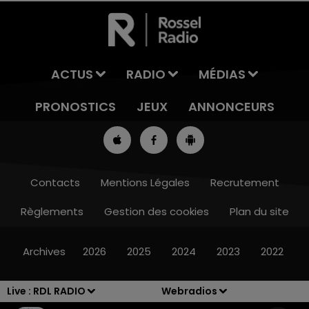
ACTUS
RADIO
MÉDIAS
PRONOSTICS
JEUX
ANNONCEURS
Contacts
Mentions Légales
Recrutement
Règlements
Gestion des cookies
Plan du site
13h00 - 16h00
LES APRÈS-MIDI QUI CHANTENT
Archives
2026
2025
2024
2023
2022
Live :
RDL RADIO
Webradios