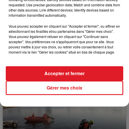
FIL D'ACTUS
requested; Use precise geolocation data; Match and combine data from
other data sources; Link different devices; Identify devices based on
information transmitted automatically.
Vous pouvez accepter en cliquant sur "Accepter et fermer", ou affiner en
sélectionnant les finalités et/ou partenaires dans "Gérer mes choix".
Vous pouvez également refuser en cliquant sur "Continuer sans
accepter". Vos préférences ne s'appliqueront que pour ce site. Vous
pouvez mettre à jour vos choix, ou retirer votre consentement à tout
moment via le lien "Gérer les cookies" situé en bas de chaque page.
15 juillet 2026
BÉTHUNE: ENQUÊTE POUR HOMICIDE
VOLONTAIRE EN COURS, APRÈS LA...
Accepter et fermer
Selon les premiers éléments, le logement servait
à des prostituées
Gérer mes choix