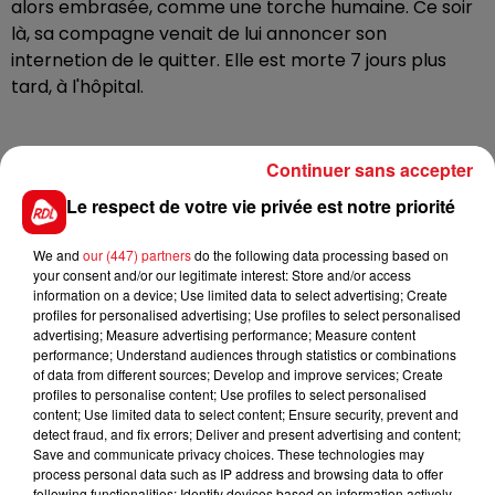
alors embrasée, comme une torche humaine. Ce soir
là, sa compagne venait de lui annoncer son
internetion de le quitter. Elle est morte 7 jours plus
tard, à l'hôpital.
L’accusé, déjà condamné pour des violences sur une
Continuer sans accepter
ex-compagne et sorti de prison quelques semaines
Le respect de votre vie privée est notre priorité
avant les faits assure qu’il s’agit d’un accident. Il assure
qu'une cigarette aurait mis le feu à un bidon d'essence
We and
our (447) partners
do the following data processing based on
qui était dans le véhcule, et destiné à sa tronçonneuse.
your consent and/or our legitimate interest: Store and/or access
Ce que réfutent toutes les analyses effectuées.
information on a device; Use limited data to select advertising; Create
profiles for personalised advertising; Use profiles to select personalised
advertising; Measure advertising performance; Measure content
performance; Understand audiences through statistics or combinations
Il encourt la réclusion criminelle à perpétuité. Verdict
of data from different sources; Develop and improve services; Create
vendredi
profiles to personalise content; Use profiles to select personalised
content; Use limited data to select content; Ensure security, prevent and
detect fraud, and fix errors; Deliver and present advertising and content;
Save and communicate privacy choices. These technologies may
process personal data such as IP address and browsing data to offer
following functionalities: Identify devices based on information actively