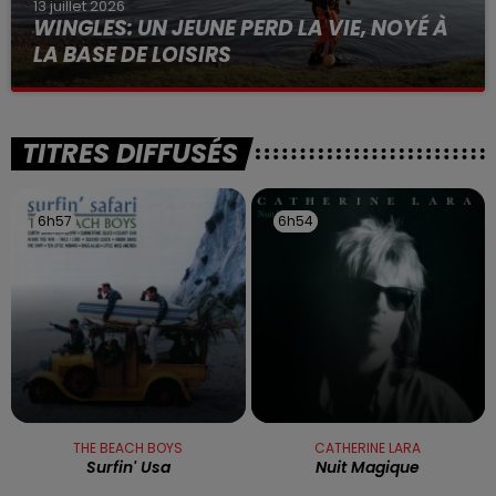
13 juillet 2026
WINGLES: UN JEUNE PERD LA VIE, NOYÉ À
LA BASE DE LOISIRS
La victime a coulé à pic
TITRES DIFFUSÉS
6h57
6h57
6h54
6h54
THE BEACH BOYS
CATHERINE LARA
Surfin' Usa
Nuit Magique