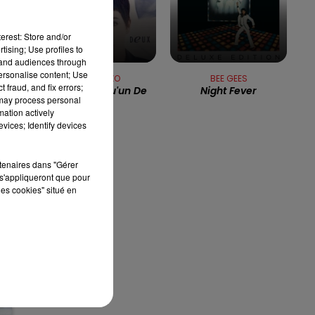
13h00 - 16h00
 a
LES APRÈS-MIDI QUI CHANTENT
erest: Store and/or
tising; Use profiles to
tand audiences through
personalise content; Use
ENZO ENZO
BEE GEES
 fraud, and fix errors;
Juste Quelqu'un De
Night Fever
 may process personal
Bien
mation actively
vices; Identify devices
rtenaires dans "Gérer
s'appliqueront que pour
les cookies" situé en