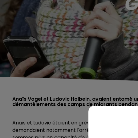
G
Anaïs Vogel et Ludovic Holbein, avaient entamé un
démantèlements des camps de migrants pendant l'h
Anaïs et Ludovic étaient en grève de la faim depuis 3
demandaient notamment l'arrêt des démantèlement
sommes plus en capacité de lutter à travers la gr