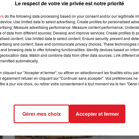
Le respect de votre vie privée est notre priorité
n conférence de presse ce mercredi, amaigris et fatigués.
12h00 - 13h00
d'un prêtre de 72 ans, le père Philippe Demeestère, qui
RDL & VOUS
ers
do the following data processing based on your consent and/or our legitimate int
device; Use limited data to select advertising; Create profiles for personalised adver
vertising; Measure advertising performance; Measure content performance; Unders
ndications, les militants se félicitent d’avoir mis en
ns of data from different sources; Develop and improve services; Create profiles to 
alised content; Use limited data to select content; Ensure security, prevent and detect
ésormais autrement. Le collectif « Faim aux frontières »
ertising and content; Save and communicate privacy choices. These technologies
station pacifique
» de soutien aux personnes exilées à
and browsing data to offer following functionalities: Identify devices based on infor
patif. Ils ont aussi annoncé vouloir organiser une raclette
eolocation data; Match and combine data from other data sources; Link different de
nsmitted automatically.
bre.
cliquant sur "Accepter et fermer", ou affiner en sélectionnant les finalités et/ou pa
 également refuser en cliquant sur "Continuer sans accepter". Vos préférences ne 
tre à jour vos choix, ou retirer votre consentement à tout moment via le lien "Gérer 
Gérer mes choix
Accepter et fermer