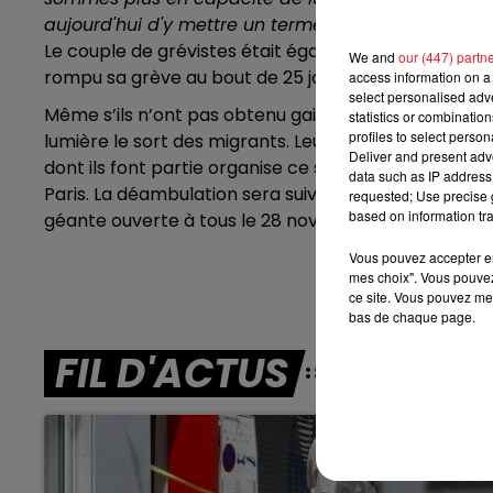
aujourd'hui d'y mettre un terme",
ont-ils déclaré e
7h00 - 10h00
Le couple de grévistes était également accompagné 
DEBOUT C'EST L'HEURE
We and
our (447) partn
rompu sa grève au bout de 25 jours.
access information on a 
select personalised ad
Même s’ils n’ont pas obtenu gain de cause sur les reve
statistics or combinatio
profiles to select person
lumière le sort des migrants. Leur combat continue d
Deliver and present adv
dont ils font partie organise ce samedi une «
manife
data such as IP address 
Paris. La déambulation sera suivie d’un apéro partici
requested; Use precise g
based on information tra
géante ouverte à tous le 28 novembre ou 5 décem
Vous pouvez accepter en 
mes choix". Vous pouvez
ce site. Vous pouvez met
bas de chaque page.
FIL D'ACTUS