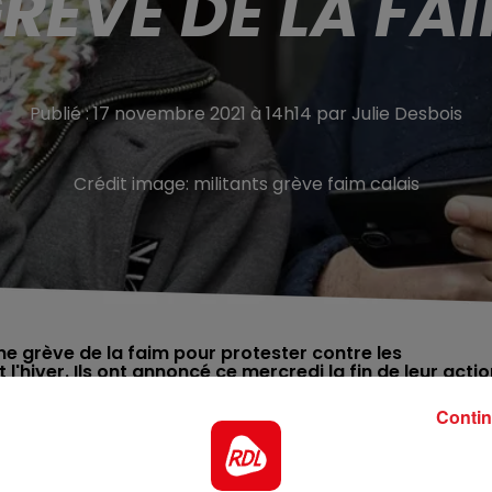
RÈVE DE LA FA
Publié : 17 novembre 2021 à 14h14 par Julie Desbois
Crédit image:
militants grève faim calais
e grève de la faim pour protester contre les
iver. Ils ont annoncé ce mercredi la fin de leur actio
Contin
8 jours pour dénoncer la situation des migrants à Calais. I
s de camps pendant la trêve hivernale.
"Nous ne
ève de la faim. C'est pourquoi nous avons décidé