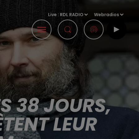
Live :
RDL RADIO
Webradios
S 38 JOURS,
ÊTENT LEUR