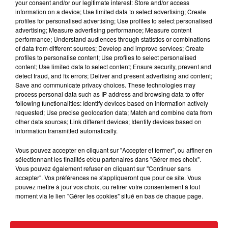
your consent and/or our legitimate interest: Store and/or access
information on a device; Use limited data to select advertising; Create
profiles for personalised advertising; Use profiles to select personalised
advertising; Measure advertising performance; Measure content
performance; Understand audiences through statistics or combinations
of data from different sources; Develop and improve services; Create
profiles to personalise content; Use profiles to select personalised
content; Use limited data to select content; Ensure security, prevent and
15 juillet 2026
detect fraud, and fix errors; Deliver and present advertising and content;
BÉTHUNE: ENQUÊTE POUR HOMICIDE
Save and communicate privacy choices. These technologies may
process personal data such as IP address and browsing data to offer
VOLONTAIRE EN COURS, APRÈS LA...
following functionalities: Identify devices based on information actively
Selon les premiers éléments, le logement servait
requested; Use precise geolocation data; Match and combine data from
à des prostituées
other data sources; Link different devices; Identify devices based on
information transmitted automatically.
Vous pouvez accepter en cliquant sur "Accepter et fermer", ou affiner en
sélectionnant les finalités et/ou partenaires dans "Gérer mes choix".
Vous pouvez également refuser en cliquant sur "Continuer sans
accepter". Vos préférences ne s'appliqueront que pour ce site. Vous
pouvez mettre à jour vos choix, ou retirer votre consentement à tout
moment via le lien "Gérer les cookies" situé en bas de chaque page.
13 juillet 2026
WINGLES: UN JEUNE PERD LA VIE, NOYÉ À
LA BASE DE LOISIRS