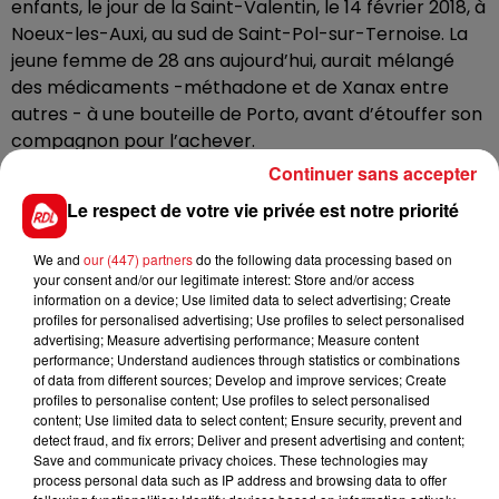
enfants, le jour de la Saint-Valentin, le 14 février 2018, à
Noeux-les-Auxi, au sud de Saint-Pol-sur-Ternoise. La
jeune femme de 28 ans aujourd’hui, aurait mélangé
des médicaments -méthadone et de Xanax entre
autres - à une bouteille de Porto, avant d’étouffer son
compagnon pour l’achever.
Continuer sans accepter
Rapidement interpellée après les faits, la jeune
femme originaire de Saint-Pol-sur Ternoise, avait
Le respect de votre vie privée est notre priorité
reconnu en garde à vue avoir donné la mort à son
conjoint selon le parquet de Béthune en charge de
We and
our (447) partners
do the following data processing based on
your consent and/or our legitimate interest: Store and/or access
l’enquête.
information on a device; Use limited data to select advertising; Create
profiles for personalised advertising; Use profiles to select personalised
Le procès qui doit durer quatre jours, doit faire la
advertising; Measure advertising performance; Measure content
lumière sur les raisons du passage à l’acte de la mère
performance; Understand audiences through statistics or combinations
de famille, fragile et dépressive. Le couple traversait, a
of data from different sources; Develop and improve services; Create
profiles to personalise content; Use profiles to select personalised
priori, une période conflictuelle.
content; Use limited data to select content; Ensure security, prevent and
detect fraud, and fix errors; Deliver and present advertising and content;
Save and communicate privacy choices. These technologies may
process personal data such as IP address and browsing data to offer