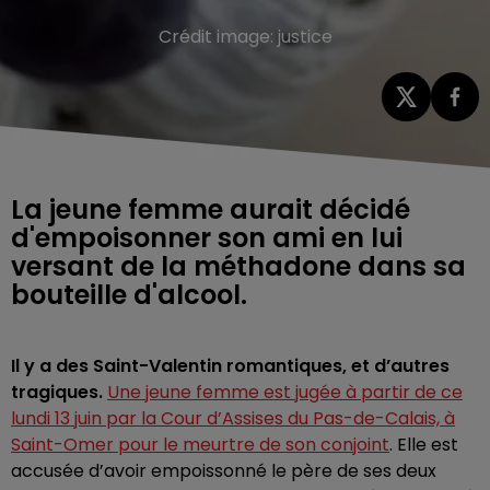
Crédit image:
justice
La jeune femme aurait décidé
d'empoisonner son ami en lui
versant de la méthadone dans sa
bouteille d'alcool.
Il y a des Saint-Valentin romantiques, et d’autres
tragiques.
Une jeune femme est jugée à partir de ce
lundi 13 juin par la Cour d’Assises du Pas-de-Calais, à
Saint-Omer pour le meurtre de son conjoint
. Elle est
accusée d’avoir empoissonné le père de ses deux