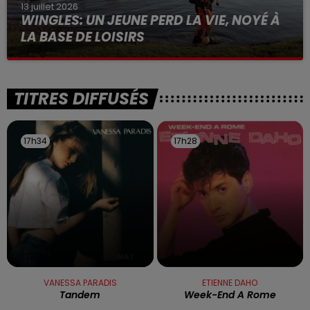
13 juillet 2026
WINGLES: UN JEUNE PERD LA VIE, NOYÉ À
LA BASE DE LOISIRS
La victime a coulé à pic
TITRES DIFFUSÉS
17h34
17h34
17h28
17h28
VANESSA PARADIS
ETIENNE DAHO
Tandem
Week-End A Rome