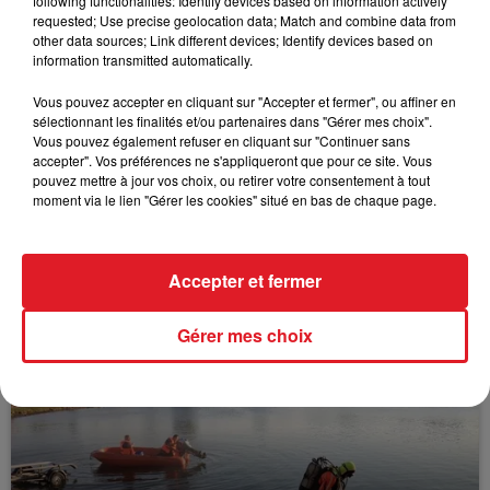
following functionalities: Identify devices based on information actively
FIL D'ACTUS
requested; Use precise geolocation data; Match and combine data from
other data sources; Link different devices; Identify devices based on
information transmitted automatically.
Vous pouvez accepter en cliquant sur "Accepter et fermer", ou affiner en
sélectionnant les finalités et/ou partenaires dans "Gérer mes choix".
Vous pouvez également refuser en cliquant sur "Continuer sans
accepter". Vos préférences ne s'appliqueront que pour ce site. Vous
pouvez mettre à jour vos choix, ou retirer votre consentement à tout
moment via le lien "Gérer les cookies" situé en bas de chaque page.
15 juillet 2026
BÉTHUNE: ENQUÊTE POUR HOMICIDE
VOLONTAIRE EN COURS, APRÈS LA...
Accepter et fermer
Selon les premiers éléments, le logement servait
à des prostituées
Gérer mes choix