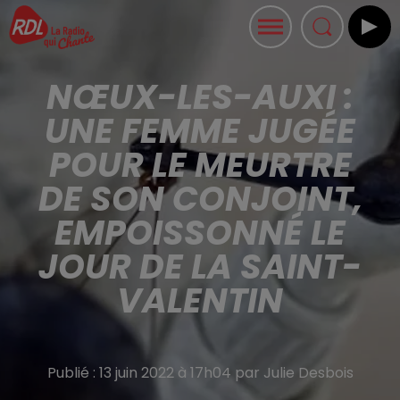
NŒUX-LES-AUXI :
UNE FEMME JUGÉE
POUR LE MEURTRE
DE SON CONJOINT,
EMPOISSONNÉ LE
JOUR DE LA SAINT-
VALENTIN
Publié : 13 juin 2022 à 17h04 par Julie Desbois