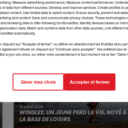
vertising; Measure advertising performance; Measure content performance; Unders
12h00 - 13h00
ible.
ns of data from different sources; Develop and improve services; Create profiles to 
RDL & VOUS
alised content; Use limited data to select content; Ensure security, prevent and detect
illir Snoopy, vous pouvez envoyer un mail à
ertising and content; Save and communicate privacy choices. These technologies
 68 ou par What’s app au +447878266151 ou +44747058059
and browsing data to offer following functionalities: Identify devices based on infor
eolocation data; Match and combine data from other data sources; Link different de
nsmitted automatically.
cliquant sur "Accepter et fermer", ou affiner en sélectionnant les finalités et/ou pa
 également refuser en cliquant sur "Continuer sans accepter". Vos préférences ne 
tre à jour vos choix, ou retirer votre consentement à tout moment via le lien "Gérer 
Gérer mes choix
Accepter et fermer
13 juillet 2026
WINGLES: UN JEUNE PERD LA VIE, NOYÉ À
LA BASE DE LOISIRS
La victime a coulé à pic