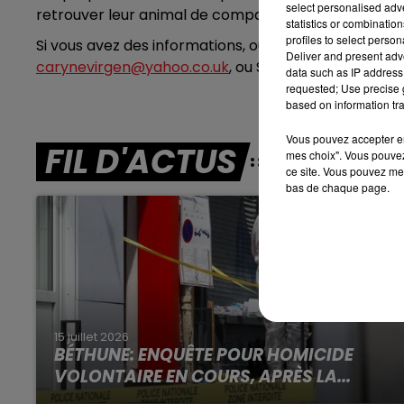
select personalised ad
7h00 - 10h00
retrouver leur animal de compagnie le plus vite poss
statistics or combinatio
DEBOUT C'EST L'HEURE
profiles to select person
Si vous avez des informations, ou si vous avez recue
Deliver and present adv
carynevirgen@yahoo.co.uk
, ou SMS au 06 23 15 28
data such as IP address 
requested; Use precise g
based on information tra
Vous pouvez accepter en 
FIL D'ACTUS
mes choix". Vous pouvez
ce site. Vous pouvez met
bas de chaque page.
15 juillet 2026
BÉTHUNE: ENQUÊTE POUR HOMICIDE
VOLONTAIRE EN COURS, APRÈS LA...
Selon les premiers éléments, le logement