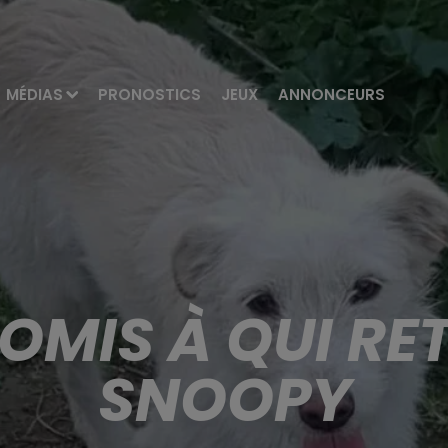
MÉDIAS
PRONOSTICS
JEUX
ANNONCEURS
OMIS À QUI R
SNOOPY