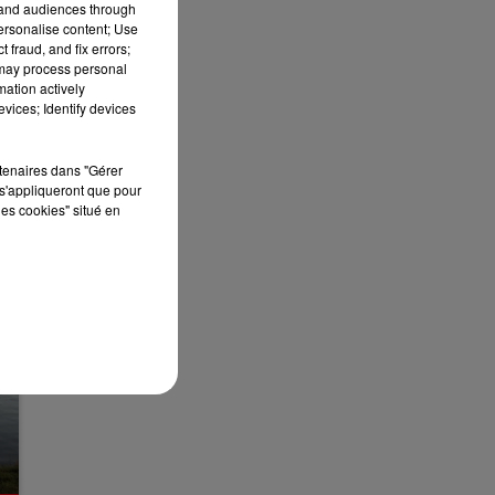
tand audiences through
13h00 - 16h00
personalise content; Use
LES APRÈS-MIDI QUI CHANTENT
 fraud, and fix errors;
 may process personal
.
mation actively
vices; Identify devices
rtenaires dans "Gérer
s'appliqueront que pour
les cookies" situé en