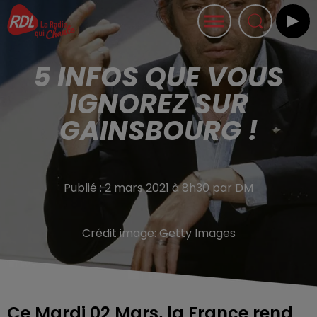
5 INFOS QUE VOUS
IGNOREZ SUR
GAINSBOURG !
Publié : 2 mars 2021 à 8h30 par DM
Crédit image:
Getty Images
Ce Mardi 02 Mars, la France rend