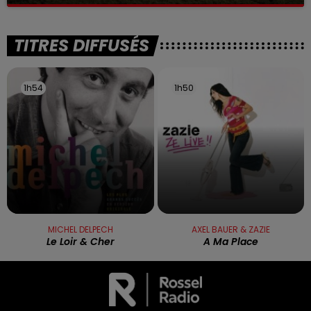
La victime a coulé à pic
TITRES DIFFUSÉS
1h54
1h54
1h50
1h50
MICHEL DELPECH
AXEL BAUER & ZAZIE
Le Loir & Cher
A Ma Place