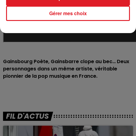
Gérer mes choix
Gainsbourg Poète, Gainsbarre clope au bec… Deux
personnages dans un même artiste, véritable
pionnier de la pop musique en France.
FIL D'ACTUS