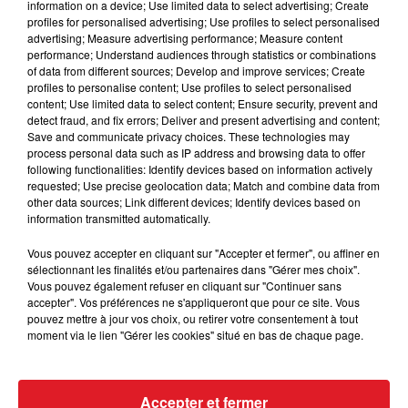
information on a device; Use limited data to select advertising; Create
Un titre qui a provoqué un énorme scandale, par son
profiles for personalised advertising; Use profiles to select personalised
texte qui légitimait l’inceste.. Le lien de parenté entre
advertising; Measure advertising performance; Measure content
performance; Understand audiences through statistics or combinations
les deux chanteurs est le même que celui des
of data from different sources; Develop and improve services; Create
protagonistes de l’histoire , ce qui a entrainé des
profiles to personalise content; Use profiles to select personalised
soupçons sur la relation de Gainsbourg avec sa fille !
content; Use limited data to select content; Ensure security, prevent and
detect fraud, and fix errors; Deliver and present advertising and content;
Des soupçons vite levés. Le chanteur s'en est vite
Save and communicate privacy choices. These technologies may
défendu publiquement.
process personal data such as IP address and browsing data to offer
following functionalities: Identify devices based on information actively
Ce titre est devenu depuis l’un des plus gros succès
requested; Use precise geolocation data; Match and combine data from
other data sources; Link different devices; Identify devices based on
commerciaux de sa carrière et a révélé Charlotte
information transmitted automatically.
Gainsbourg au monde.
Vous pouvez accepter en cliquant sur "Accepter et fermer", ou affiner en
sélectionnant les finalités et/ou partenaires dans "Gérer mes choix".
Vous pouvez également refuser en cliquant sur "Continuer sans
accepter". Vos préférences ne s'appliqueront que pour ce site. Vous
pouvez mettre à jour vos choix, ou retirer votre consentement à tout
moment via le lien "Gérer les cookies" situé en bas de chaque page.
Accepter et fermer