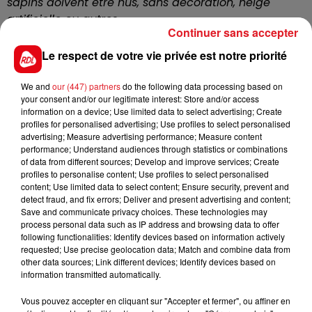
sapins doivent être nus, sans décoration, neige
artificielle ou autres
».
Continuer sans accepter
Un post partagé à ce jour plus de 6 500 fois. Une
Le respect de votre vie privée est notre priorité
visibilité qui permet de faire à la chèvrerie de faire
découvrir son activité à de potentiels clients !
We and
our (447) partners
do the following data processing based on
La chev'riotte
est située rue de Riotte, à Reclinghem.
your consent and/or our legitimate interest: Store and/or access
information on a device; Use limited data to select advertising; Create
profiles for personalised advertising; Use profiles to select personalised
advertising; Measure advertising performance; Measure content
performance; Understand audiences through statistics or combinations
of data from different sources; Develop and improve services; Create
FIL D'ACTUS
profiles to personalise content; Use profiles to select personalised
content; Use limited data to select content; Ensure security, prevent and
detect fraud, and fix errors; Deliver and present advertising and content;
Save and communicate privacy choices. These technologies may
process personal data such as IP address and browsing data to offer
following functionalities: Identify devices based on information actively
requested; Use precise geolocation data; Match and combine data from
other data sources; Link different devices; Identify devices based on
information transmitted automatically.
Vous pouvez accepter en cliquant sur "Accepter et fermer", ou affiner en
15 juillet 2026