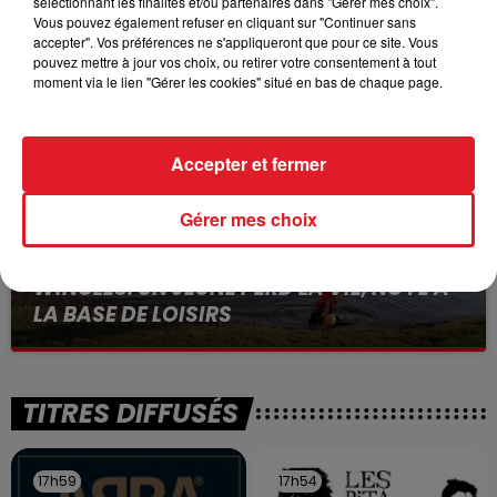
sélectionnant les finalités et/ou partenaires dans "Gérer mes choix".
BÉTHUNE: ENQUÊTE POUR HOMICIDE
Vous pouvez également refuser en cliquant sur "Continuer sans
VOLONTAIRE EN COURS, APRÈS LA...
accepter". Vos préférences ne s'appliqueront que pour ce site. Vous
Selon les premiers éléments, le logement servait
pouvez mettre à jour vos choix, ou retirer votre consentement à tout
moment via le lien "Gérer les cookies" situé en bas de chaque page.
à des prostituées
Accepter et fermer
Gérer mes choix
13 juillet 2026
WINGLES: UN JEUNE PERD LA VIE, NOYÉ À
LA BASE DE LOISIRS
La victime a coulé à pic
TITRES DIFFUSÉS
17h59
17h59
17h54
17h54