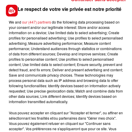
aménagements, avec notamment l’installation de
Le respect de votre vie privée est notre priorité
nouveaux bancs, et la mise en place d’un plan guide.
We and
our (447) partners
do the following data processing based on
your consent and/or our legitimate interest: Store and/or access
information on a device; Use limited data to select advertising; Create
profiles for personalised advertising; Use profiles to select personalised
FIL D'ACTUS
advertising; Measure advertising performance; Measure content
performance; Understand audiences through statistics or combinations
of data from different sources; Develop and improve services; Create
profiles to personalise content; Use profiles to select personalised
content; Use limited data to select content; Ensure security, prevent and
detect fraud, and fix errors; Deliver and present advertising and content;
Save and communicate privacy choices. These technologies may
process personal data such as IP address and browsing data to offer
following functionalities: Identify devices based on information actively
requested; Use precise geolocation data; Match and combine data from
other data sources; Link different devices; Identify devices based on
15 juillet 2026
information transmitted automatically.
BÉTHUNE: ENQUÊTE POUR HOMICIDE
VOLONTAIRE EN COURS, APRÈS LA...
Vous pouvez accepter en cliquant sur "Accepter et fermer", ou affiner en
sélectionnant les finalités et/ou partenaires dans "Gérer mes choix".
Selon les premiers éléments, le logement servait
Vous pouvez également refuser en cliquant sur "Continuer sans
à des prostituées
accepter". Vos préférences ne s'appliqueront que pour ce site. Vous