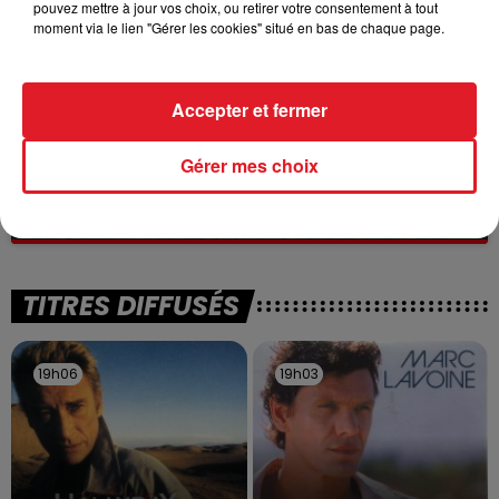
pouvez mettre à jour vos choix, ou retirer votre consentement à tout
moment via le lien "Gérer les cookies" situé en bas de chaque page.
Accepter et fermer
13 juillet 2026
Gérer mes choix
WINGLES: UN JEUNE PERD LA VIE, NOYÉ À
LA BASE DE LOISIRS
La victime a coulé à pic
TITRES DIFFUSÉS
19h06
19h06
19h03
19h03