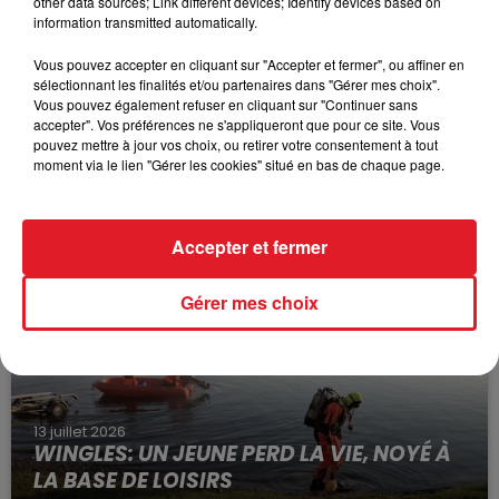
other data sources; Link different devices; Identify devices based on
information transmitted automatically.
Vous pouvez accepter en cliquant sur "Accepter et fermer", ou affiner en
sélectionnant les finalités et/ou partenaires dans "Gérer mes choix".
Vous pouvez également refuser en cliquant sur "Continuer sans
accepter". Vos préférences ne s'appliqueront que pour ce site. Vous
pouvez mettre à jour vos choix, ou retirer votre consentement à tout
15 juillet 2026
moment via le lien "Gérer les cookies" situé en bas de chaque page.
BÉTHUNE: ENQUÊTE POUR HOMICIDE
VOLONTAIRE EN COURS, APRÈS LA...
Selon les premiers éléments, le logement servait
Accepter et fermer
à des prostituées
Gérer mes choix
13 juillet 2026
WINGLES: UN JEUNE PERD LA VIE, NOYÉ À
LA BASE DE LOISIRS