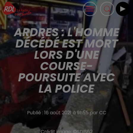
ARDRES : L'HOMME
DÉCÉDÉ EST MORT
LORS D'UNE
COURSE-
POURSUITE AVEC
LA POLICE
Publié : 16 août 2021 à 9h55 par CC
Crédit image:
©SDIS62