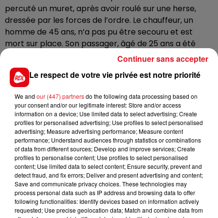
percuté un muret, après avoir roulé sur une herse,
dressée par les forces de l’ordre. Le chauffeur, un
homme de 45 ans, n’a pas pu être secouru et est
mort sur place. Son passager, âgé de 25 ans a été
grièvement blessé. Les deux hommes seraient des
Continuer sans accepter
ressortissants roumains. Un cran d’arrêt et un bidon
Le respect de votre vie privée est notre priorité
d’essence ont été retrouvés dans le véhicule
accidenté.
We and
our (447) partners
do the following data processing based on
your consent and/or our legitimate interest: Store and/or access
Les 3 agents ayant procédé à cette intervention sont
information on a device; Use limited data to select advertising; Create
en cours d’audition, ce lundi, par les gendarmes.
profiles for personalised advertising; Use profiles to select personalised
L'enquête, elle, se poursuit, pour faire la lumière sur cet
advertising; Measure advertising performance; Measure content
performance; Understand audiences through statistics or combinations
accident.
of data from different sources; Develop and improve services; Create
profiles to personalise content; Use profiles to select personalised
content; Use limited data to select content; Ensure security, prevent and
detect fraud, and fix errors; Deliver and present advertising and content;
Save and communicate privacy choices. These technologies may
FIL D'ACTUS
process personal data such as IP address and browsing data to offer
following functionalities: Identify devices based on information actively
requested; Use precise geolocation data; Match and combine data from