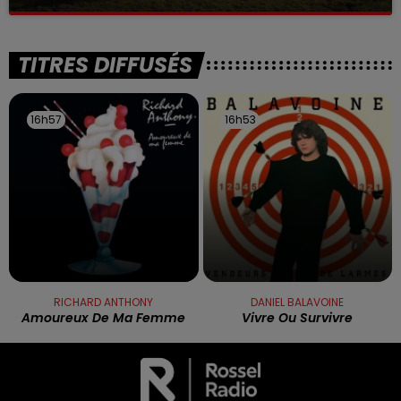
La victime a coulé à pic
TITRES DIFFUSÉS
16h57
16h57
16h53
16h53
RICHARD ANTHONY
DANIEL BALAVOINE
Amoureux De Ma Femme
Vivre Ou Survivre