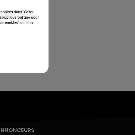
rtenaires dans "Gérer
7h00 - 10h00
s'appliqueront que pour
DEBOUT C'EST L'HEURE
les cookies" situé en
ANNONCEURS