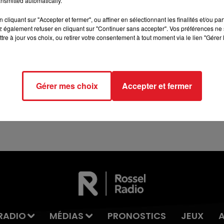
nsmitted automatically.
cliquant sur "Accepter et fermer", ou affiner en sélectionnant les finalités et/ou pa
16h00 - 19h00
 également refuser en cliquant sur "Continuer sans accepter". Vos préférences ne 
LE JUKEBOX RDL
tre à jour vos choix, ou retirer votre consentement à tout moment via le lien "Gérer 
13 juillet 2026
WINGLES: UN JEUNE PERD LA VIE, NOYÉ À
Gérer mes choix
Accepter et fermer
LA BASE DE LOISIRS
La victime a coulé à pic
RADIO
MÉDIAS
PRONOSTICS
JEUX