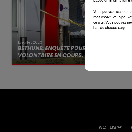
based on information tra
Vous pouvez accepter en 
13h00 - 16h00
mes choix". Vous pouvez
LES APRÈS-MIDI QUI CHANTENT
ce site. Vous pouvez met
bas de chaque page.
15 juillet 2026
BÉTHUNE: ENQUÊTE POUR HOMICIDE
VOLONTAIRE EN COURS, APRÈS LA...
Selon les premiers éléments, le logement
servait à des prostituées
ACTUS