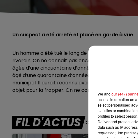
Un suspect a été arrêté et placé en garde à vue
Un homme a été tué le long de la Lys, hier soir à Ar
riverain. On ne connaît pas encore les circonstances
âgée d’une cinquantaine d’années a été retrouvé, d
âgé d’une quarantaine d’années et visiblement enivré
municipal. Il aurait reconnu avoir porté des coups sur 
objet pour la frapper. On ne connaît pas non plus, 
We and
our (447) partn
access information on a 
select personalised ad
statistics or combinatio
profiles to select person
FIL D'ACTUS
Deliver and present adv
data such as IP address 
requested; Use precise g