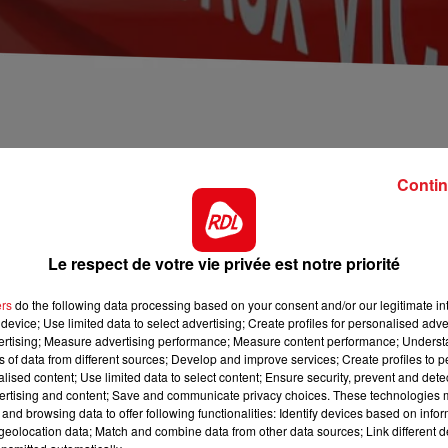
mentières et un suspect arrêté grâce à l’intervention d’un
Contin
 exactes du drame, mais le corps sans vie de la victime,
ans un square, et portant des traces de coups. Un suspec
 a été interpellé grâce à l’action d’un riverain, un agent
Le respect de votre vie privée est notre priorité
la victime, sans expliquer s’il a utilisé ses poings ou un
pour le moment, la raison de son geste
ers
do the following data processing based on your consent and/or our legitimate int
device; Use limited data to select advertising; Create profiles for personalised adver
vertising; Measure advertising performance; Measure content performance; Unders
ns of data from different sources; Develop and improve services; Create profiles to 
alised content; Use limited data to select content; Ensure security, prevent and detect
ertising and content; Save and communicate privacy choices. These technologies
and browsing data to offer following functionalities: Identify devices based on infor
eolocation data; Match and combine data from other data sources; Link different de