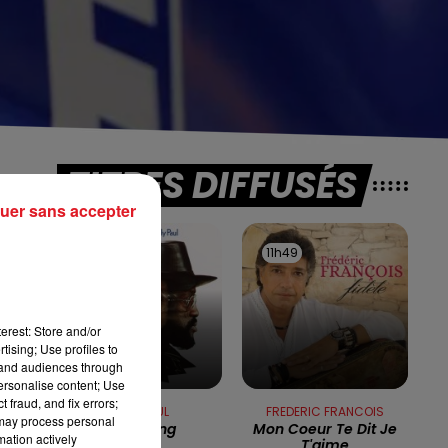
TITRES DIFFUSÉS
t
uer sans accepter
11h56
11h56
11h49
11h49
.
t
de
erest: Store and/or
tising; Use profiles to
tand audiences through
personalise content; Use
 fraud, and fix errors;
BILLY PAUL
FREDERIC FRANCOIS
 may process personal
Your Song
Mon Coeur Te Dit Je
mation actively
T'aime