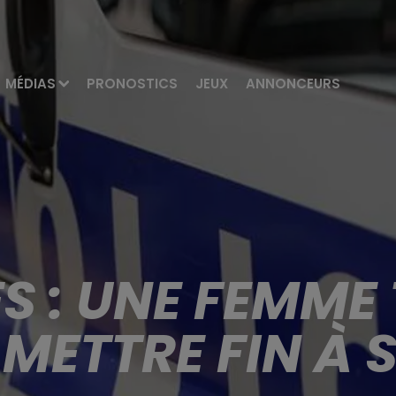
MÉDIAS
PRONOSTICS
JEUX
ANNONCEURS
S : UNE FEMME 
METTRE FIN À