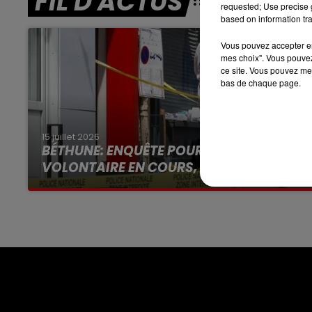
FIL D'ACTUS
requested; Use precise g
based on information tra
7h00 - 10h00
DEBOUT C'EST L'HEURE
Vous pouvez accepter en 
mes choix". Vous pouvez
ce site. Vous pouvez met
bas de chaque page.
15 juillet 2026
BÉTHUNE: ENQUÊTE POUR HOMICIDE
VOLONTAIRE EN COURS, APRÈS LA...
Selon les premiers éléments, le logement
servait à des prostituées