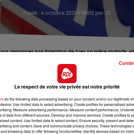
Publié : 4 octobre 2021 à 19h02 par JD
t pour annoncer son intention de tuer sa mère malade, e
Contin
di matin à Armentières. Mère et fille, âgées
mortellement blessées par balles au domicile de la mère
Le respect de votre vie privée est notre priorité
redi 1er octobre, a été envoyé aux policiers du commissaria
nnonce qu'elle va mettre fin à ses jours, ainsi qu'à ceux 
ers
do the following data processing based on your consent and/or our legitimate int
device; Use limited data to select advertising; Create profiles for personalised adver
vertising; Measure advertising performance; Measure content performance; Unders
ns of data from different sources; Develop and improve services; Create profiles to 
alised content; Use limited data to select content; Ensure security, prevent and detect
ertising and content; Save and communicate privacy choices. These technologies
and browsing data to offer following functionalities: Identify devices based on infor