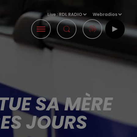
Live :
RDL RADIO
Webradios
TUE SA MÈRE
 SES JOURS