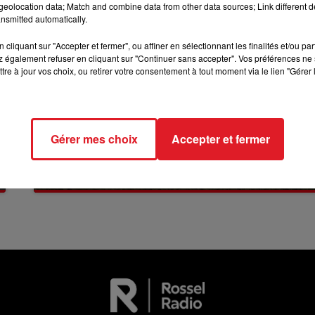
eolocation data; Match and combine data from other data sources; Link different de
nsmitted automatically.
12h00 - 13h00
RDL & VOUS
cliquant sur "Accepter et fermer", ou affiner en sélectionnant les finalités et/ou pa
 également refuser en cliquant sur "Continuer sans accepter". Vos préférences ne 
tre à jour vos choix, ou retirer votre consentement à tout moment via le lien "Gérer 
Gérer mes choix
Accepter et fermer
13 juillet 2026
WINGLES: UN JEUNE PERD LA VIE, NOYÉ À
LA BASE DE LOISIRS
La victime a coulé à pic