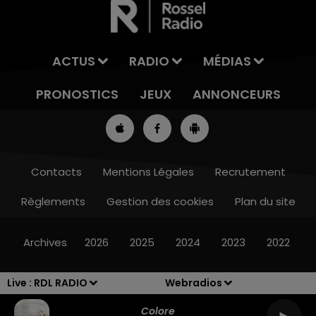
ACTUS
RADIO
MÉDIAS
PRONOSTICS
JEUX
ANNONCEURS
Contacts
Mentions Légales
Recrutement
Règlements
Gestion des cookies
Plan du site
13h00 - 16h00
LES APRÈS-MIDI QUI CHANTENT
Archives
2026
2025
2024
2023
2022
Live :
RDL RADIO
Webradios
Colore