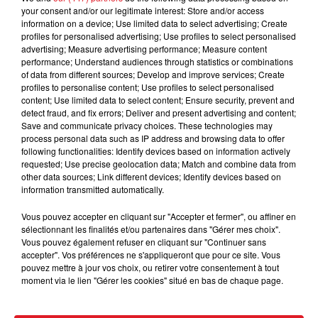
your consent and/or our legitimate interest: Store and/or access
information on a device; Use limited data to select advertising; Create
profiles for personalised advertising; Use profiles to select personalised
advertising; Measure advertising performance; Measure content
performance; Understand audiences through statistics or combinations
of data from different sources; Develop and improve services; Create
profiles to personalise content; Use profiles to select personalised
content; Use limited data to select content; Ensure security, prevent and
detect fraud, and fix errors; Deliver and present advertising and content;
Save and communicate privacy choices. These technologies may
15 juillet 2026
process personal data such as IP address and browsing data to offer
BÉTHUNE: ENQUÊTE POUR HOMICIDE
following functionalities: Identify devices based on information actively
VOLONTAIRE EN COURS, APRÈS LA...
requested; Use precise geolocation data; Match and combine data from
other data sources; Link different devices; Identify devices based on
Selon les premiers éléments, le logement servait
information transmitted automatically.
à des prostituées
Vous pouvez accepter en cliquant sur "Accepter et fermer", ou affiner en
sélectionnant les finalités et/ou partenaires dans "Gérer mes choix".
Vous pouvez également refuser en cliquant sur "Continuer sans
accepter". Vos préférences ne s'appliqueront que pour ce site. Vous
pouvez mettre à jour vos choix, ou retirer votre consentement à tout
moment via le lien "Gérer les cookies" situé en bas de chaque page.
13 juillet 2026