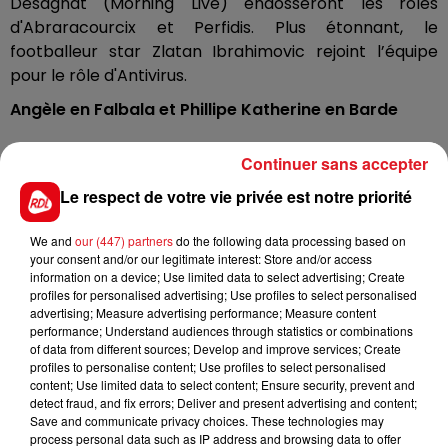
Desagnat (Morning Live) endosseront les rôles
d'Abraracourcix et Perfidis. Plus étonnant, le
footballeur star Zlatan Ibrahimovic rejoint l’équipe
pour le rôle d'Antivirus.
Angèle en Falbala et Phillipe Katherine en Barde
Continuer sans accepter
Plusieurs artistes musicaux Français seront aussi à
l'affiche du film "Asterix et Obélix : L'Empire du Milieu".
Le respect de votre vie privée est notre priorité
Phillipe Katherine, césarisé pour son rôle dans "Le
grand bain", offrira une nouvelle version du barde
We and
our (447) partners
do the following data processing based on
your consent and/or our legitimate interest: Store and/or access
gaulois Assurancetourix, déjà interprété par Pierre
information on a device; Use limited data to select advertising; Create
Palmade et Franck Duboscq. La jeune chanteuse
profiles for personalised advertising; Use profiles to select personalised
Belge Angèle sera Falbala, l’amoureuse d’Obélix.
advertising; Measure advertising performance; Measure content
performance; Understand audiences through statistics or combinations
of data from different sources; Develop and improve services; Create
profiles to personalise content; Use profiles to select personalised
Pour les plus nostalgiques, un extrait du premier
content; Use limited data to select content; Ensure security, prevent and
film Astérix par Claude Ziddi sorti en 1999
detect fraud, and fix errors; Deliver and present advertising and content;
Save and communicate privacy choices. These technologies may
process personal data such as IP address and browsing data to offer