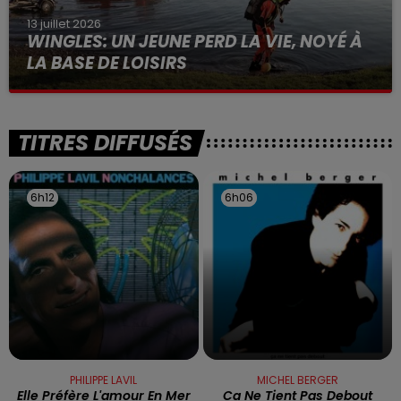
13 juillet 2026
WINGLES: UN JEUNE PERD LA VIE, NOYÉ À
LA BASE DE LOISIRS
La victime a coulé à pic
TITRES DIFFUSÉS
6h12
6h12
6h06
6h06
PHILIPPE LAVIL
MICHEL BERGER
Elle Préfère L'amour En Mer
Ca Ne Tient Pas Debout