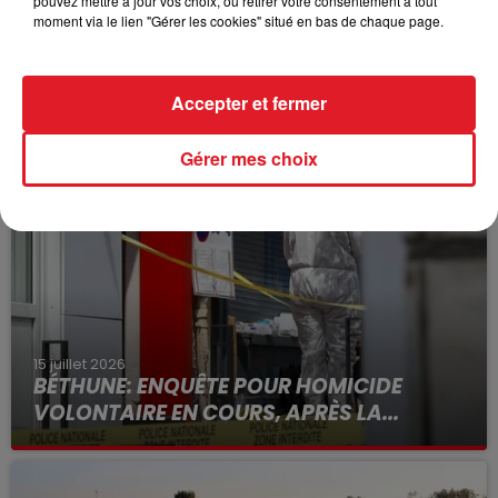
pouvez mettre à jour vos choix, ou retirer votre consentement à tout
moment via le lien "Gérer les cookies" situé en bas de chaque page.
Accepter et fermer
FIL D'ACTUS
Gérer mes choix
15 juillet 2026
BÉTHUNE: ENQUÊTE POUR HOMICIDE
VOLONTAIRE EN COURS, APRÈS LA...
Selon les premiers éléments, le logement servait
à des prostituées