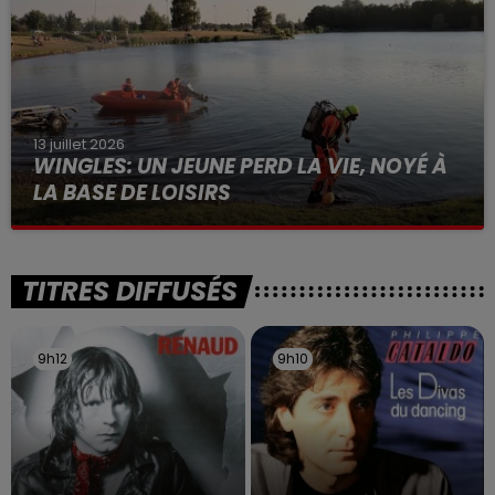
13 juillet 2026
WINGLES: UN JEUNE PERD LA VIE, NOYÉ À
LA BASE DE LOISIRS
La victime a coulé à pic
TITRES DIFFUSÉS
9h12
9h12
9h10
9h10