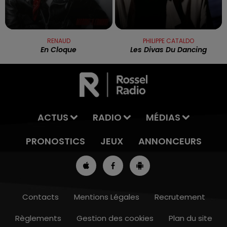
RENAUD
PHILIPPE CATALDO
En Cloque
Les Divas Du Dancing
ACTUS
RADIO
MÉDIAS
PRONOSTICS
JEUX
ANNONCEURS
Contacts
Mentions Légales
Recrutement
Règlements
Gestion des cookies
Plan du site
13h00 - 16h00