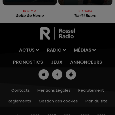
BONEY M
NIAGARA
Gotta Go Home
Tchiki Boum
ACTUS
RADIO
MÉDIAS
PRONOSTICS
JEUX
ANNONCEURS
Contacts
Mentions Légales
Recrutement
Règlements
Gestion des cookies
Plan du site
13h00 - 16h00
LES APRÈS-MIDI QUI CHANTENT