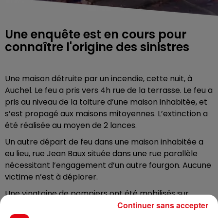
Une enquête est en cours pour
connaître l'origine des sinistres
Une maison détruite par un incendie, cette nuit, à
Auchel. Le feu a pris vers 4h rue de la terrasse. Le feu a
pris au niveau de la toiture d’une maison inhabitée, et
s’est propagé aux maisons mitoyennes. L’extinction a
été réalisée au moyen de 2 lances.
Un autre départ de feu dans une maison inhabitée a
eu lieu, rue Jean Baux située dans une rue parallèle
nécessitant l’engagement d’un autre fourgon. Aucune
victime n’est à déplorer.
Une vingtaine de pompiers ont été mobilisés sur
Continuer sans accepter
place. Une enquête est en cours, pour déterminer s’il
s’agit notamment d’incendies volontaires.