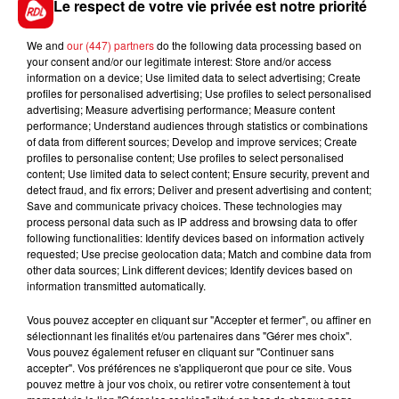
Le respect de votre vie privée est notre priorité
We and
our (447) partners
do the following data processing based on
your consent and/or our legitimate interest: Store and/or access
information on a device; Use limited data to select advertising; Create
FIL D'ACTUS
profiles for personalised advertising; Use profiles to select personalised
advertising; Measure advertising performance; Measure content
performance; Understand audiences through statistics or combinations
of data from different sources; Develop and improve services; Create
profiles to personalise content; Use profiles to select personalised
content; Use limited data to select content; Ensure security, prevent and
detect fraud, and fix errors; Deliver and present advertising and content;
Save and communicate privacy choices. These technologies may
process personal data such as IP address and browsing data to offer
following functionalities: Identify devices based on information actively
requested; Use precise geolocation data; Match and combine data from
15 juillet 2026
other data sources; Link different devices; Identify devices based on
BÉTHUNE: ENQUÊTE POUR HOMICIDE
information transmitted automatically.
VOLONTAIRE EN COURS, APRÈS LA...
Selon les premiers éléments, le logement servait
Vous pouvez accepter en cliquant sur "Accepter et fermer", ou affiner en
sélectionnant les finalités et/ou partenaires dans "Gérer mes choix".
à des prostituées
Vous pouvez également refuser en cliquant sur "Continuer sans
accepter". Vos préférences ne s'appliqueront que pour ce site. Vous
pouvez mettre à jour vos choix, ou retirer votre consentement à tout