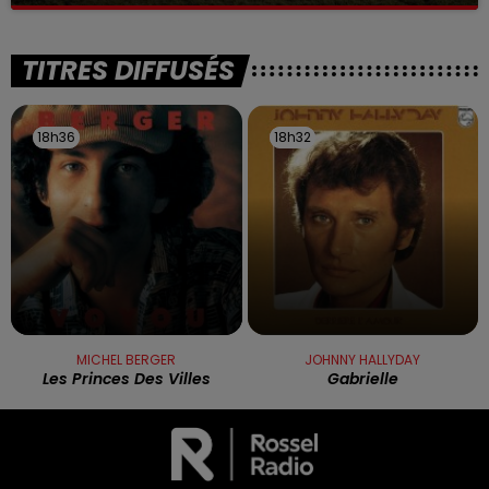
La victime a coulé à pic
TITRES DIFFUSÉS
18h36
18h36
18h32
18h32
MICHEL BERGER
JOHNNY HALLYDAY
Les Princes Des Villes
Gabrielle