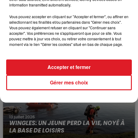
information transmitted automatically.
Vous pouvez accepter en cliquant sur "Accepter et fermer", ou affiner en
sélectionnant les finalités et/ou partenaires dans "Gérer mes choix".
Vous pouvez également refuser en cliquant sur "Continuer sans
accepter". Vos préférences ne s'appliqueront que pour ce site. Vous
pouvez mettre à jour vos choix, ou retirer votre consentement à tout
15 juillet 2026
moment via le lien "Gérer les cookies" situé en bas de chaque page.
BÉTHUNE: ENQUÊTE POUR HOMICIDE
VOLONTAIRE EN COURS, APRÈS LA...
Selon les premiers éléments, le logement servait
Accepter et fermer
à des prostituées
Gérer mes choix
13 juillet 2026
WINGLES: UN JEUNE PERD LA VIE, NOYÉ À
LA BASE DE LOISIRS