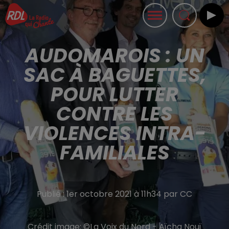
AUDOMAROIS : UN
SAC À BAGUETTES,
POUR LUTTER
CONTRE LES
VIOLENCES INTRA-
FAMILIALES
Publié : 1er octobre 2021 à 11h34 par CC
Crédit image:
©La Voix du Nord - Aïcha Nouï