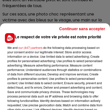
fréquentées de tous.
Sur ces sacs, une photo choc représentant une
victime avec des bleus sur le visage, une main sur la
bouche, avec ce message « Libérons la parole,
Continuer sans accepter
appelez le 39 19 ». l'objectif de cette campagne est de
Le respect de votre vie privée est notre priorité
libérer la parole.
C’est la société Envelnor Packaging qui a
We and
our (447) partners
do the following data processing based on
gracieusement produit ces 30 000 sachets. La
your consent and/or our legitimate interest: Store and/or access
information on a device; Use limited data to select advertising; Create
Communauté de communes du pays de Lumbres
profiles for personalised advertising; Use profiles to select personalised
vient d’en financer 13 000 autres, et 30 000 ont été
advertising; Measure advertising performance; Measure content
commandés également par la CAPSO.
performance; Understand audiences through statistics or combinations
of data from different sources; Develop and improve services; Create
profiles to personalise content; Use profiles to select personalised
content; Use limited data to select content; Ensure security, prevent and
detect fraud, and fix errors; Deliver and present advertising and content;
Save and communicate privacy choices. These technologies may
FIL D'ACTUS
process personal data such as IP address and browsing data to offer
following functionalities: Identify devices based on information actively
requested; Use precise geolocation data; Match and combine data from
other data sources; Link different devices; Identify devices based on