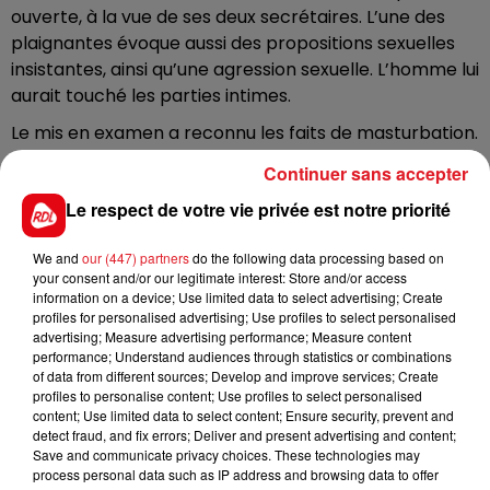
ouverte, à la vue de ses deux secrétaires. L’une des
plaignantes évoque aussi des propositions sexuelles
insistantes, ainsi qu’une agression sexuelle. L’homme lui
aurait touché les parties intimes.
Le mis en examen a reconnu les faits de masturbation.
Il a d’ailleurs été filmé par l’une des deux femmes. Il
Continuer sans accepter
nie, en revanche, tout fait de harcèlement ou
Le respect de votre vie privée est notre priorité
d’agression sexuelle.
Le médecin a été placé sous contrôle judiciaire, et
We and
our (447) partners
do the following data processing based on
devrait être suspendu de ses fonctions. Les
your consent and/or our legitimate interest: Store and/or access
information on a device; Use limited data to select advertising; Create
investigations, elles, se poursuivent, au commissariat
profiles for personalised advertising; Use profiles to select personalised
de Lens.
advertising; Measure advertising performance; Measure content
performance; Understand audiences through statistics or combinations
of data from different sources; Develop and improve services; Create
profiles to personalise content; Use profiles to select personalised
content; Use limited data to select content; Ensure security, prevent and
detect fraud, and fix errors; Deliver and present advertising and content;
Save and communicate privacy choices. These technologies may
process personal data such as IP address and browsing data to offer