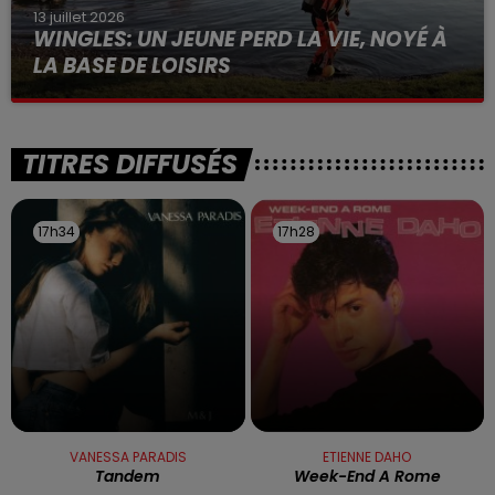
13 juillet 2026
WINGLES: UN JEUNE PERD LA VIE, NOYÉ À
LA BASE DE LOISIRS
La victime a coulé à pic
TITRES DIFFUSÉS
17h34
17h34
17h28
17h28
VANESSA PARADIS
ETIENNE DAHO
Tandem
Week-End A Rome