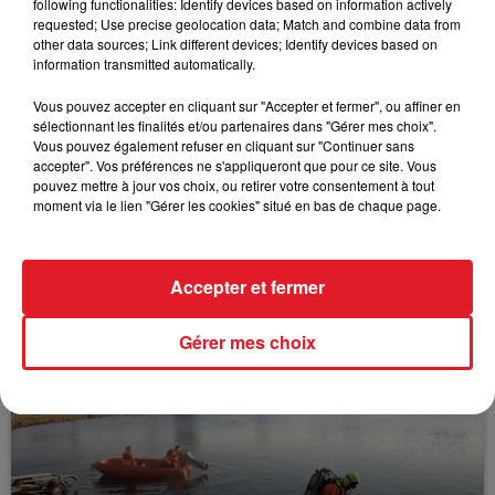
following functionalities: Identify devices based on information actively
FIL D'ACTUS
requested; Use precise geolocation data; Match and combine data from
other data sources; Link different devices; Identify devices based on
information transmitted automatically.
Vous pouvez accepter en cliquant sur "Accepter et fermer", ou affiner en
sélectionnant les finalités et/ou partenaires dans "Gérer mes choix".
Vous pouvez également refuser en cliquant sur "Continuer sans
accepter". Vos préférences ne s'appliqueront que pour ce site. Vous
pouvez mettre à jour vos choix, ou retirer votre consentement à tout
moment via le lien "Gérer les cookies" situé en bas de chaque page.
15 juillet 2026
BÉTHUNE: ENQUÊTE POUR HOMICIDE
VOLONTAIRE EN COURS, APRÈS LA...
Accepter et fermer
Selon les premiers éléments, le logement servait
à des prostituées
Gérer mes choix