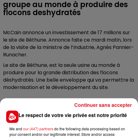
groupe au monde à produire des
flocons deshydratés
McCain annonce un investissement de 17 millions sur
le site de Béthune. Annonce faite ce mardi matin, lors
de la visite de la ministre de l’Industrie, Agnès Pannier-
Runacher.
Le site de Béthune, est la seule usine au monde à
produire pour la grande distribution des flocons
déshydratés. Une belle enveloppe qui va permettre la
modernisation et le développement du site.
Continuer sans accepter
Le respect de votre vie privée est notre priorité
FIL D'ACTUS
We and
our (447) partners
do the following data processing based on
your consent and/or our legitimate interest: Store and/or access