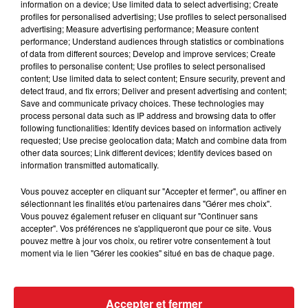
information on a device; Use limited data to select advertising; Create
profiles for personalised advertising; Use profiles to select personalised
advertising; Measure advertising performance; Measure content
performance; Understand audiences through statistics or combinations
of data from different sources; Develop and improve services; Create
profiles to personalise content; Use profiles to select personalised
content; Use limited data to select content; Ensure security, prevent and
15 juillet 2026
detect fraud, and fix errors; Deliver and present advertising and content;
BÉTHUNE: ENQUÊTE POUR HOMICIDE
Save and communicate privacy choices. These technologies may
process personal data such as IP address and browsing data to offer
VOLONTAIRE EN COURS, APRÈS LA...
following functionalities: Identify devices based on information actively
Selon les premiers éléments, le logement servait
requested; Use precise geolocation data; Match and combine data from
à des prostituées
other data sources; Link different devices; Identify devices based on
information transmitted automatically.
Vous pouvez accepter en cliquant sur "Accepter et fermer", ou affiner en
sélectionnant les finalités et/ou partenaires dans "Gérer mes choix".
Vous pouvez également refuser en cliquant sur "Continuer sans
accepter". Vos préférences ne s'appliqueront que pour ce site. Vous
pouvez mettre à jour vos choix, ou retirer votre consentement à tout
moment via le lien "Gérer les cookies" situé en bas de chaque page.
13 juillet 2026
WINGLES: UN JEUNE PERD LA VIE, NOYÉ À
LA BASE DE LOISIRS
Accepter et fermer