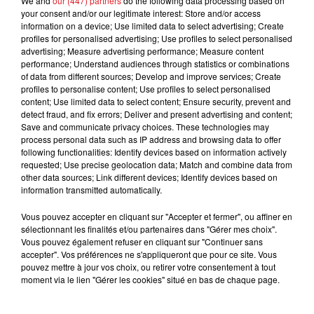
We and
our (447) partners
do the following data processing based on
your consent and/or our legitimate interest: Store and/or access
information on a device; Use limited data to select advertising; Create
profiles for personalised advertising; Use profiles to select personalised
advertising; Measure advertising performance; Measure content
performance; Understand audiences through statistics or combinations
of data from different sources; Develop and improve services; Create
profiles to personalise content; Use profiles to select personalised
content; Use limited data to select content; Ensure security, prevent and
detect fraud, and fix errors; Deliver and present advertising and content;
Save and communicate privacy choices. These technologies may
process personal data such as IP address and browsing data to offer
following functionalities: Identify devices based on information actively
requested; Use precise geolocation data; Match and combine data from
other data sources; Link different devices; Identify devices based on
information transmitted automatically.
Une fois l’opération terminée, les deux volatiles ont
été transférés dans un établissement adapté pour
Vous pouvez accepter en cliquant sur "Accepter et fermer", ou affiner en
sélectionnant les finalités et/ou partenaires dans "Gérer mes choix".
être examinés, avant d'être relâchés.
Vous pouvez également refuser en cliquant sur "Continuer sans
accepter". Vos préférences ne s'appliqueront que pour ce site. Vous
pouvez mettre à jour vos choix, ou retirer votre consentement à tout
moment via le lien "Gérer les cookies" situé en bas de chaque page.
FIL D'ACTUS