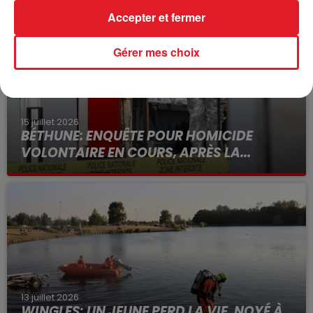
Accepter et fermer
Gérer mes choix
15 juillet 2026
BÉTHUNE: ENQUÊTE POUR HOMICIDE
VOLONTAIRE EN COURS, APRÈS LA...
Selon les premiers éléments, le logement servait
à des prostituées
13 juillet 2026
WINGLES: UN JEUNE PERD LA VIE, NOYÉ À