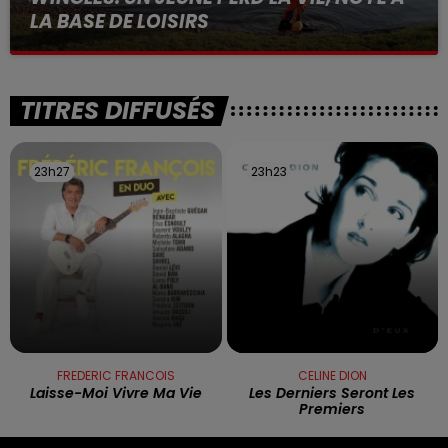
LA BASE DE LOISIRS
La victime a coulé à pic
TITRES DIFFUSÉS
23h27
23h27
23h23
23h23
FREDERIC FRANCOIS
CELINE DION
Laisse-Moi Vivre Ma Vie
Les Derniers Seront Les
Premiers