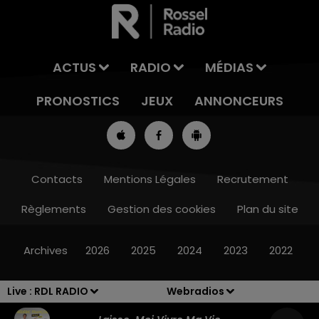
ACTUS
RADIO
MÉDIAS
PRONOSTICS
JEUX
ANNONCEURS
Contacts
Mentions Légales
Recrutement
Règlements
Gestion des cookies
Plan du site
13h00 - 16h00
LES APRÈS-MIDI QUI CHANTENT
Archives
2026
2025
2024
2023
2022
Live :
RDL RADIO
Webradios