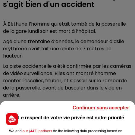
s'agit bien d'un accident
À Béthune l’homme qui était tombé de la passerelle
de la gare lundi soir est mort à l’hôpital.
Agé d’une trentaine d’années, le demandeur d’asile
érythréen avait fait une chute de 7 mètres de
hauteur.
La piste accidentelle a été confirmée par les caméras
de vidéo surveillance. Elles ont montré l’homme
monter l'escalier, tituber, et s’assoir sur la rambarde
de la passerelle, avant de basculer dans le vide en
arrière.
Continuer sans accepter
Le respect de votre vie privée est notre priorité
FIL D'ACTUS
We and
our (447) partners
do the following data processing based on