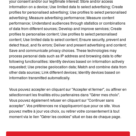
your consent and/or our legitimate interest: Store and/or access
information on a device; Use limited data to select advertising; Create
profiles for personalised advertising; Use profiles to select personalised
advertising; Measure advertising performance; Measure content
performance; Understand audiences through statistics or combinations
of data from different sources; Develop and improve services; Create
profiles to personalise content; Use profiles to select personalised
content; Use limited data to select content; Ensure security, prevent and
detect fraud, and fix errors; Deliver and present advertising and content;
15 juillet 2026
Save and communicate privacy choices. These technologies may
BÉTHUNE: ENQUÊTE POUR HOMICIDE
process personal data such as IP address and browsing data to offer
VOLONTAIRE EN COURS, APRÈS LA...
following functionalities: Identify devices based on information actively
requested; Use precise geolocation data; Match and combine data from
Selon les premiers éléments, le logement servait
other data sources; Link different devices; Identify devices based on
à des prostituées
information transmitted automatically.
Vous pouvez accepter en cliquant sur "Accepter et fermer", ou affiner en
sélectionnant les finalités et/ou partenaires dans "Gérer mes choix".
Vous pouvez également refuser en cliquant sur "Continuer sans
accepter". Vos préférences ne s'appliqueront que pour ce site. Vous
pouvez mettre à jour vos choix, ou retirer votre consentement à tout
moment via le lien "Gérer les cookies" situé en bas de chaque page.
13 juillet 2026
WINGLES: UN JEUNE PERD LA VIE, NOYÉ À