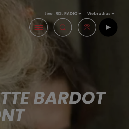
Live :
RDL RADIO
Webradios
ITTE BARDOT
ONT