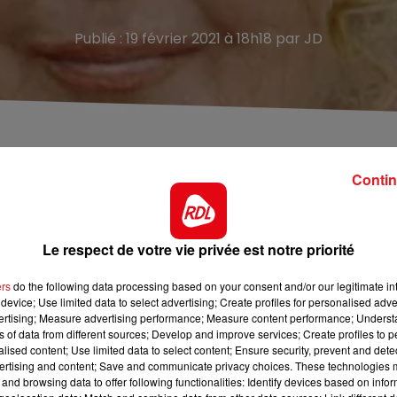
Publié : 19 février 2021 à 18h18 par JD
Contin
dans le centre-ville d'Hénin-Beaumont.
Le conseil municip
irie créée entre les rues Montpencher et Henocq dans le
voulu comme «
un hommage pour celle qui aura
Le respect de votre vie privée est notre priorité
rançaise dans le monde
».
Un choix néanmoins contesté p
ers
do the following data processing based on your consent and/or our legitimate int
ce pour incitation à la haine raciale.
device; Use limited data to select advertising; Create profiles for personalised adver
vertising; Measure advertising performance; Measure content performance; Unders
ns of data from different sources; Develop and improve services; Create profiles to 
alised content; Use limited data to select content; Ensure security, prevent and detect
ertising and content; Save and communicate privacy choices. These technologies
and browsing data to offer following functionalities: Identify devices based on infor