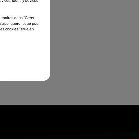
vices; Identify devices
13h00 - 16h00
LES APRÈS-MIDI QUI CHANTENT
rtenaires dans "Gérer
s'appliqueront que pour
les cookies" situé en