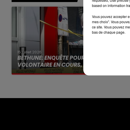
requested; Use precise g
7h00 - 10h00
based on information tra
DEBOUT C'EST L'HEURE
Vous pouvez accepter en 
mes choix". Vous pouvez
ce site. Vous pouvez met
bas de chaque page.
15 juillet 2026
BÉTHUNE: ENQUÊTE POUR HOMICIDE
VOLONTAIRE EN COURS, APRÈS LA...
Selon les premiers éléments, le logement
servait à des prostituées