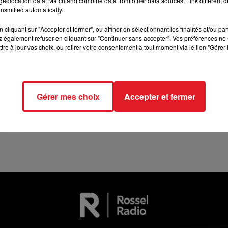
eolocation data; Match and combine data from other data sources; Link different de
12h00 - 13h00
nsmitted automatically.
RDL & VOUS
cliquant sur "Accepter et fermer", ou affiner en sélectionnant les finalités et/ou pa
 également refuser en cliquant sur "Continuer sans accepter". Vos préférences ne 
tre à jour vos choix, ou retirer votre consentement à tout moment via le lien "Gérer 
13 juillet 2026
Gérer mes choix
Accepter et fermer
WINGLES: UN JEUNE PERD LA VIE, NOYÉ À
LA BASE DE LOISIRS
La victime a coulé à pic