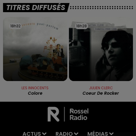
TITRES DIFFUSÉS
18h32
18h32
18h28
18h28
LES INNOCENTS
JULIEN CLERC
Colore
Coeur De Rocker
ACTUS
RADIO
MÉDIAS