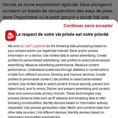
l'école, et d'une exploitation agricole. Deux plongeurs
scrutent un bassin de récupération des eaux de pluie,
dans l'hypothèse ou le petit garçon y aurait fait une
chute. Des chiens de la brigade cynophile sont
Continuer sans accepter
également arrivés sur place, en renfort. Un
Le respect de votre vie privée est notre priorité
hélicoptère survole également la zone.
L'enfant de 6 ans, qui habite dans le village était parti
We and
our (447) partners
do the following data processing based on
your consent and/or our legitimate interest: Store and/or access
se promener avec son chien. la famille s'est inquiétée
information on a device; Use limited data to select advertising; Create
lorsque l'animal est revenu seulà la maison, en
profiles for personalised advertising; Use profiles to select personalised
aboyant.
advertising; Measure advertising performance; Measure content
performance; Understand audiences through statistics or combinations
of data from different sources; Develop and improve services; Create
profiles to personalise content; Use profiles to select personalised
content; Use limited data to select content; Ensure security, prevent and
FIL D'ACTUS
detect fraud, and fix errors; Deliver and present advertising and content;
Save and communicate privacy choices. These technologies may
process personal data such as IP address and browsing data to offer
following functionalities: Identify devices based on information actively
requested; Use precise geolocation data; Match and combine data from
other data sources; Link different devices; Identify devices based on
information transmitted automatically.