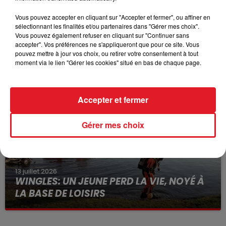
Vous pouvez accepter en cliquant sur "Accepter et fermer", ou affiner en
sélectionnant les finalités et/ou partenaires dans "Gérer mes choix".
Vous pouvez également refuser en cliquant sur "Continuer sans
accepter". Vos préférences ne s'appliqueront que pour ce site. Vous
15 juillet 2026
BÉTHUNE: ENQUÊTE POUR HOMICIDE
pouvez mettre à jour vos choix, ou retirer votre consentement à tout
moment via le lien "Gérer les cookies" situé en bas de chaque page.
VOLONTAIRE EN COURS, APRÈS LA...
Selon les premiers éléments, le logement servait
à des prostituées
Accepter et fermer
Gérer mes choix
13 juillet 2026
WINGLES: UN JEUNE PERD LA VIE, NOYÉ À
LA BASE DE LOISIRS
La victime a coulé à pic