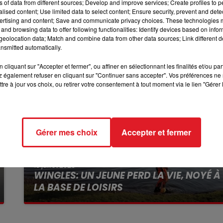
ns of data from different sources; Develop and improve services; Create profiles to 
alised content; Use limited data to select content; Ensure security, prevent and detect
ole, à la rentrée, le 26 avril.
ertising and content; Save and communicate privacy choices. These technologies
11h00 - 12h00
and browsing data to offer following functionalities: Identify devices based on infor
SUR UN AIR D'ACCORDÉON
eolocation data; Match and combine data from other data sources; Link different de
nsmitted automatically.
cliquant sur "Accepter et fermer", ou affiner en sélectionnant les finalités et/ou pa
 également refuser en cliquant sur "Continuer sans accepter". Vos préférences ne 
tre à jour vos choix, ou retirer votre consentement à tout moment via le lien "Gérer 
Gérer mes choix
Accepter et fermer
13 juillet 2026
WINGLES: UN JEUNE PERD LA VIE, NOYÉ À
LA BASE DE LOISIRS
La victime a coulé à pic