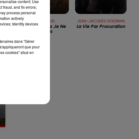
personalise content; Use
 fraud, and fix errors;
 may process personal
8h00 - 10h00
mation actively
PHILIPPE LAVIL
JEAN-JACQUES GOLDMAN
RDL WEEK-END
vices; Identify devices
Avec Les Filles Je Ne
La Vie Par Procuration
Sais Pas
rtenaires dans "Gérer
s'appliqueront que pour
les cookies" situé en