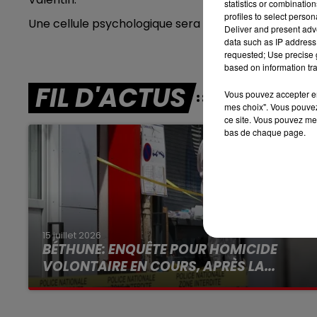
statistics or combinatio
profiles to select person
Une cellule psychologique sera mise en place dans l'éc
Deliver and present adv
8h00 - 10h00
data such as IP address 
RDL WEEK-END
requested; Use precise g
based on information tra
FIL D'ACTUS
Vous pouvez accepter en 
mes choix". Vous pouvez
ce site. Vous pouvez met
bas de chaque page.
15 juillet 2026
BÉTHUNE: ENQUÊTE POUR HOMICIDE
VOLONTAIRE EN COURS, APRÈS LA...
Selon les premiers éléments, le logement
servait à des prostituées