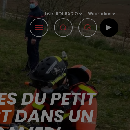
Live :
RDL RADIO
Webradios
S DU PETIT
T DANS UN