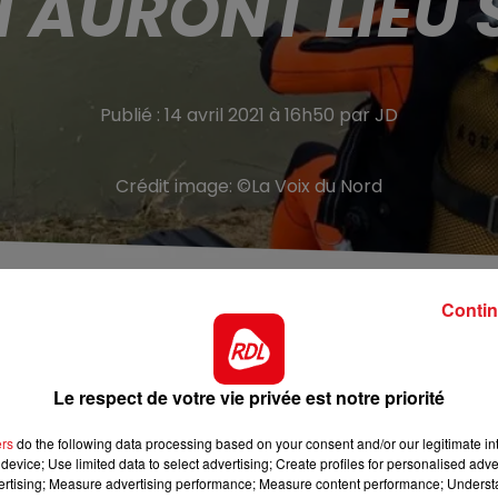
 AURONT LIEU
Publié : 14 avril 2021 à 16h50 par JD
Crédit image:
©La Voix du Nord
Contin
 bassin de rétention d’eau à côté de chez lui, à
e corps de l’enfant de 6 ans a été découvert sans vie lun
 parti promener son chien dans le domaine agricole de ses
de Dunkerque, mais on ignore toujours comment l’enfant e
Le respect de votre vie privée est notre priorité
ers
do the following data processing based on your consent and/or our legitimate int
device; Use limited data to select advertising; Create profiles for personalised adver
mots. Des enfants ont déjà déposé quelques dessins pour
vertising; Measure advertising performance; Measure content performance; Unders