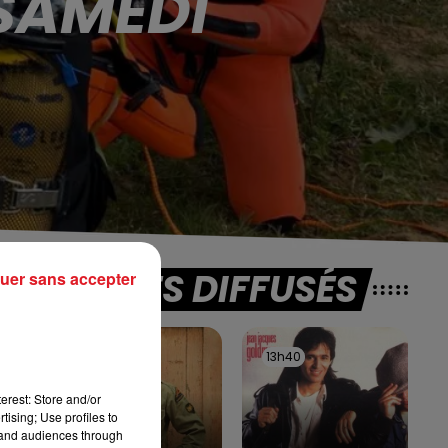
 SAMEDI
TITRES DIFFUSÉS
uer sans accepter
di
st
13h44
13h44
13h40
13h40
erest: Store and/or
tising; Use profiles to
tand audiences through