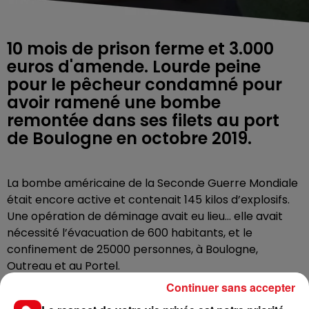
10 mois de prison ferme et 3.000
euros d'amende. Lourde peine
pour le pêcheur condamné pour
avoir ramené une bombe
remontée dans ses filets au port
de Boulogne en octobre 2019.
La bombe américaine de la Seconde Guerre Mondiale
était encore active et contenait 145 kilos d’explosifs.
Une opération de déminage avait eu lieu… elle avait
nécessité l’évacuation de 600 habitants, et le
confinement de 25000 personnes, à Boulogne,
Outreau et au Portel.
Continuer sans accepter