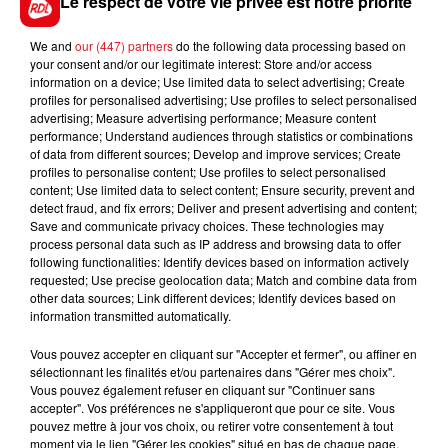
Le respect de votre vie privée est notre priorité
We and
our (447) partners
do the following data processing based on
FIL D'ACTUS
your consent and/or our legitimate interest: Store and/or access
information on a device; Use limited data to select advertising; Create
profiles for personalised advertising; Use profiles to select personalised
advertising; Measure advertising performance; Measure content
performance; Understand audiences through statistics or combinations
of data from different sources; Develop and improve services; Create
profiles to personalise content; Use profiles to select personalised
content; Use limited data to select content; Ensure security, prevent and
detect fraud, and fix errors; Deliver and present advertising and content;
Save and communicate privacy choices. These technologies may
process personal data such as IP address and browsing data to offer
following functionalities: Identify devices based on information actively
15 juillet 2026
requested; Use precise geolocation data; Match and combine data from
BÉTHUNE: ENQUÊTE POUR HOMICIDE
other data sources; Link different devices; Identify devices based on
VOLONTAIRE EN COURS, APRÈS LA...
information transmitted automatically.
Selon les premiers éléments, le logement servait
Vous pouvez accepter en cliquant sur "Accepter et fermer", ou affiner en
à des prostituées
sélectionnant les finalités et/ou partenaires dans "Gérer mes choix".
Vous pouvez également refuser en cliquant sur "Continuer sans
accepter". Vos préférences ne s'appliqueront que pour ce site. Vous
pouvez mettre à jour vos choix, ou retirer votre consentement à tout
moment via le lien "Gérer les cookies" situé en bas de chaque page.