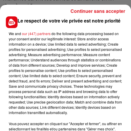
d’après-midi.
Continuer sans accepter
L’événement a lieu des Jardins de Nausicaà au bassin
Le respect de votre vie privée est notre priorité
Napoléon, l’entrée est gratuite. Contexte sanitaire
oblige, le port du masque est obligatoire et le pass
We and
our (447) partners
do the following data processing based on
sanitaire demandé.
your consent and/or our legitimate interest: Store and/or access
information on a device; Use limited data to select advertising; Create
profiles for personalised advertising; Use profiles to select personalised
advertising; Measure advertising performance; Measure content
performance; Understand audiences through statistics or combinations
FIL D'ACTUS
of data from different sources; Develop and improve services; Create
profiles to personalise content; Use profiles to select personalised
content; Use limited data to select content; Ensure security, prevent and
detect fraud, and fix errors; Deliver and present advertising and content;
Save and communicate privacy choices. These technologies may
process personal data such as IP address and browsing data to offer
following functionalities: Identify devices based on information actively
requested; Use precise geolocation data; Match and combine data from
other data sources; Link different devices; Identify devices based on
information transmitted automatically.
15 juillet 2026
Vous pouvez accepter en cliquant sur "Accepter et fermer", ou affiner en
BÉTHUNE: ENQUÊTE POUR HOMICIDE
sélectionnant les finalités et/ou partenaires dans "Gérer mes choix".