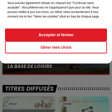
VOLONTAIRE EN COURS, APRÈS LA...
Vous pouvez également refuser en cliquant sur "Continuer sans
accepter". Vos préférences ne s'appliqueront que pour ce site. Vous
Selon les premiers éléments, le logement servait
pouvez mettre à jour vos choix, ou retirer votre consentement à tout
à des prostituées
moment via le lien "Gérer les cookies" situé en bas de chaque page.
Accepter et fermer
Gérer mes choix
13 juillet 2026
WINGLES: UN JEUNE PERD LA VIE, NOYÉ À
LA BASE DE LOISIRS
La victime a coulé à pic
TITRES DIFFUSÉS
20h21
20h21
20h18
20h18