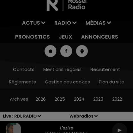
ACTUS
RADIO
MÉDIAS
PRONOSTICS
JEUX
ANNONCEURS
Contacts
Mentions Légales
Recrutement
Règlements
Gestion des cookies
Plan du site
11h00 - 12h00
SUR UN AIR D'ACCORDÉON
Archives
2026
2025
2024
2023
2022
Live :
RDL RADIO
Webradios
L'aziza