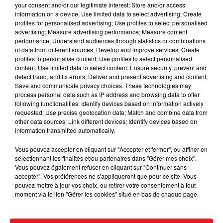
your consent and/or our legitimate interest: Store and/or access
information on a device; Use limited data to select advertising; Create
profiles for personalised advertising; Use profiles to select personalised
advertising; Measure advertising performance; Measure content
performance; Understand audiences through statistics or combinations
of data from different sources; Develop and improve services; Create
profiles to personalise content; Use profiles to select personalised
content; Use limited data to select content; Ensure security, prevent and
detect fraud, and fix errors; Deliver and present advertising and content;
Save and communicate privacy choices. These technologies may
15 juillet 2026
BÉTHUNE: ENQUÊTE POUR HOMICIDE
process personal data such as IP address and browsing data to offer
following functionalities: Identify devices based on information actively
VOLONTAIRE EN COURS, APRÈS LA...
requested; Use precise geolocation data; Match and combine data from
Selon les premiers éléments, le logement servait
other data sources; Link different devices; Identify devices based on
information transmitted automatically.
à des prostituées
Vous pouvez accepter en cliquant sur "Accepter et fermer", ou affiner en
sélectionnant les finalités et/ou partenaires dans "Gérer mes choix".
Vous pouvez également refuser en cliquant sur "Continuer sans
accepter". Vos préférences ne s'appliqueront que pour ce site. Vous
pouvez mettre à jour vos choix, ou retirer votre consentement à tout
moment via le lien "Gérer les cookies" situé en bas de chaque page.
13 juillet 2026
WINGLES: UN JEUNE PERD LA VIE, NOYÉ À