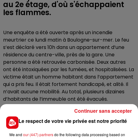
au 2e étage, d'où s'échappaient
les flammes.
Une enquête a été ouverte après un incendie
meurtrier ce lundi matin à Boulogne-sur-mer. Le feu
s’est déclaré vers 10h dans un appartement d’une
résidence du centre-ville, près de la gare. Une
personne a été retrouvée carbonisée. Deux autres
ont été intoxiquées par les fumées, et hospitalisées. La
victime était un homme habitant dans l’appartement
qui a pris feu. Il était fortement handicapé, et alité. Il
n’avait aucune mobilité. Au total, plusieurs dizaines
d’habitants de l’immeuble ont été évacués.
Continuer sans accepter
Le respect de votre vie privée est notre priorité
FIL D'ACTUS
We and
our (447) partners
do the following data processing based on