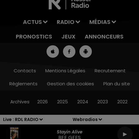
ACTUS
RADIO
MÉDIAS
PRONOSTICS
JEUX
ANNONCEURS
Contacts
Mentions Légales
Recrutement
Règlements
Gestion des cookies
Plan du site
13h00 - 16h00
LES APRÈS-MIDI QUI CHANTENT
Archives
2026
2025
2024
2023
2022
Live :
RDL RADIO
Webradios
Stayin Alive
BEE GEES