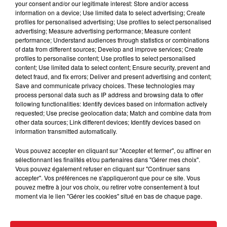
your consent and/or our legitimate interest: Store and/or access
information on a device; Use limited data to select advertising; Create
profiles for personalised advertising; Use profiles to select personalised
advertising; Measure advertising performance; Measure content
performance; Understand audiences through statistics or combinations
of data from different sources; Develop and improve services; Create
profiles to personalise content; Use profiles to select personalised
content; Use limited data to select content; Ensure security, prevent and
detect fraud, and fix errors; Deliver and present advertising and content;
15 juillet 2026
Save and communicate privacy choices. These technologies may
BÉTHUNE: ENQUÊTE POUR HOMICIDE
process personal data such as IP address and browsing data to offer
following functionalities: Identify devices based on information actively
VOLONTAIRE EN COURS, APRÈS LA...
requested; Use precise geolocation data; Match and combine data from
Selon les premiers éléments, le logement servait
other data sources; Link different devices; Identify devices based on
à des prostituées
information transmitted automatically.
Vous pouvez accepter en cliquant sur "Accepter et fermer", ou affiner en
sélectionnant les finalités et/ou partenaires dans "Gérer mes choix".
Vous pouvez également refuser en cliquant sur "Continuer sans
accepter". Vos préférences ne s'appliqueront que pour ce site. Vous
pouvez mettre à jour vos choix, ou retirer votre consentement à tout
moment via le lien "Gérer les cookies" situé en bas de chaque page.
13 juillet 2026
WINGLES: UN JEUNE PERD LA VIE, NOYÉ À